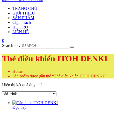
TRANG CHỦ
GIỚI THIỆU
SẢN PHẨM
Chính sách
HỖ TRỢ
LIÊN HỆ
0
Search for:
Thẻ điều khiển ITOH DENKI
Home
Sản phẩm được gắn thẻ “Thẻ điều khiển ITOH DENKI”
Hiển thị kết quả duy nhất
Đọc tiếp