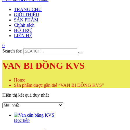
TRANG CHỦ
GIỚI THIỆU
SẢN PHẨM
Chính sách
HỖ TRỢ
LIÊN HỆ
0
Search for:
VAN BI ĐỒNG KVS
Home
Sản phẩm được gắn thẻ “VAN BI ĐỒNG KVS”
Hiển thị kết quả duy nhất
Đọc tiếp