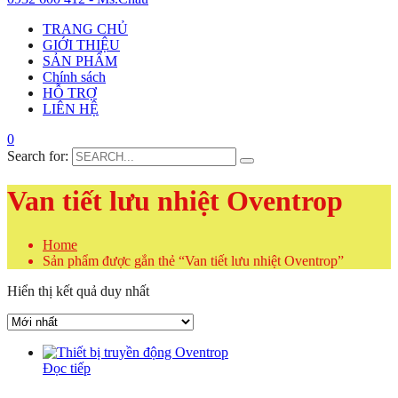
TRANG CHỦ
GIỚI THIỆU
SẢN PHẨM
Chính sách
HỖ TRỢ
LIÊN HỆ
0
Search for:
Van tiết lưu nhiệt Oventrop
Home
Sản phẩm được gắn thẻ “Van tiết lưu nhiệt Oventrop”
Hiển thị kết quả duy nhất
Đọc tiếp