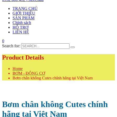
TRANG CHỦ
GIỚI THIỆU
SẢN PHẨM
Chính sách
HỖ TRỢ
LIÊN HỆ
0
Search for:
Product Details
Home
BƠM - ĐỘNG CƠ
Bơm chân không Cutes chính hãng tại Việt Nam
Bơm chân không Cutes chính
hãng tại Việt Nam