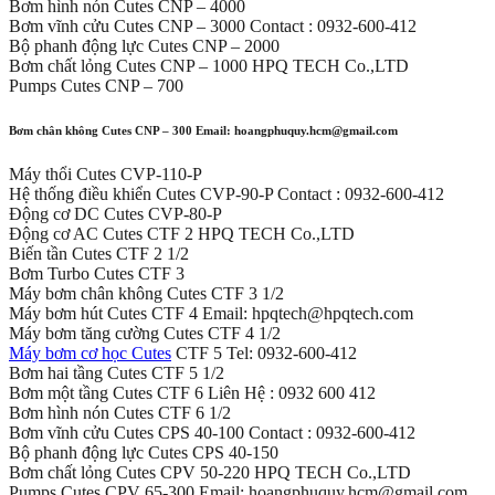
Bơm hình nón Cutes CNP – 4000
Bơm vĩnh cửu Cutes CNP – 3000 Contact : 0932-600-412
Bộ phanh động lực Cutes CNP – 2000
Bơm chất lỏng Cutes CNP – 1000 HPQ TECH Co.,LTD
Pumps Cutes CNP – 700
Bơm chân không Cutes CNP – 300 Email: hoangphuquy.hcm@gmail.com
Máy thổi Cutes CVP-110-P
Hệ thống điều khiển Cutes CVP-90-P Contact : 0932-600-412
Động cơ DC Cutes CVP-80-P
Động cơ AC Cutes CTF 2 HPQ TECH Co.,LTD
Biến tần Cutes CTF 2 1/2
Bơm Turbo Cutes CTF 3
Máy bơm chân không Cutes CTF 3 1/2
Máy bơm hút Cutes CTF 4 Email: hpqtech@hpqtech.com
Máy bơm tăng cường Cutes CTF 4 1/2
Máy bơm cơ học Cutes
CTF 5 Tel: 0932-600-412
Bơm hai tầng Cutes CTF 5 1/2
Bơm một tầng Cutes CTF 6 Liên Hệ : 0932 600 412
Bơm hình nón Cutes CTF 6 1/2
Bơm vĩnh cửu Cutes CPS 40-100 Contact : 0932-600-412
Bộ phanh động lực Cutes CPS 40-150
Bơm chất lỏng Cutes CPV 50-220 HPQ TECH Co.,LTD
Pumps Cutes CPV 65-300 Email: hoangphuquy.hcm@gmail.com