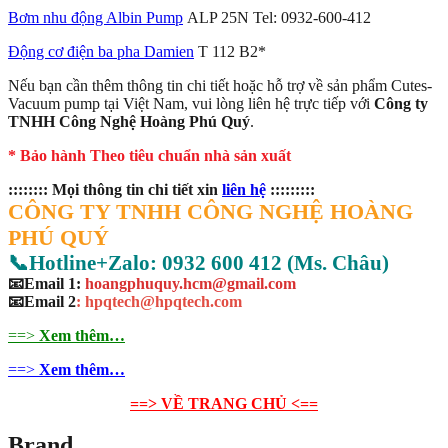
Bơm nhu động Albin Pump
ALP 25N Tel: 0932-600-412
Động cơ điện ba pha Damien
T 112 B2*
Nếu bạn cần thêm thông tin chi tiết hoặc hỗ trợ về sản phẩm Cutes-
Vacuum pump tại Việt Nam, vui lòng liên hệ trực tiếp với
Công ty
TNHH Công Nghệ Hoàng Phú Quý
.
* Bảo hành Theo tiêu chuẩn nhà sản xuất
:::::::: Mọi thông tin chi tiết xin
liên hệ
:::::::::
CÔNG TY TNHH CÔNG NGHỆ HOÀNG
PHÚ QUÝ
📞Hotline+Zalo: 0932 600 412 (Ms. Châu)
📧Email 1:
hoangphuquy.hcm@gmail.com
📧Email 2
: hpqtech@hpqtech
.
com
==>
Xem thêm…
==>
Xem thêm…
==> VỀ TRANG CHỦ <==
Brand