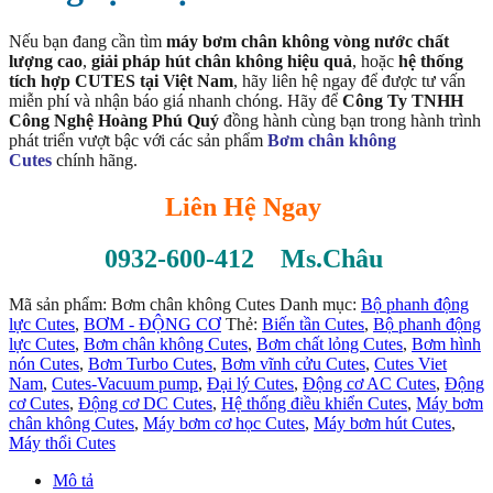
Nếu bạn đang cần tìm
máy bơm chân không vòng nước chất
lượng cao
,
giải pháp hút chân không hiệu quả
, hoặc
hệ thống
tích hợp CUTES tại Việt Nam
, hãy liên hệ ngay để được tư vấn
miễn phí và nhận báo giá nhanh chóng. Hãy để
Công Ty TNHH
Công Nghệ Hoàng Phú Quý
đồng hành cùng bạn trong hành trình
phát triển vượt bậc với các sản phẩm
Bơm chân không
Cutes
chính hãng.
Liên Hệ Ngay
0932-600-412 Ms.Châu
Mã sản phẩm:
Bơm chân không Cutes
Danh mục:
Bộ phanh động
lực Cutes
,
BƠM - ĐỘNG CƠ
Thẻ:
Biến tần Cutes
,
Bộ phanh động
lực Cutes
,
Bơm chân không Cutes
,
Bơm chất lỏng Cutes
,
Bơm hình
nón Cutes
,
Bơm Turbo Cutes
,
Bơm vĩnh cửu Cutes
,
Cutes Viet
Nam
,
Cutes-Vacuum pump
,
Đại lý Cutes
,
Động cơ AC Cutes
,
Động
cơ Cutes
,
Động cơ DC Cutes
,
Hệ thống điều khiển Cutes
,
Máy bơm
chân không Cutes
,
Máy bơm cơ học Cutes
,
Máy bơm hút Cutes
,
Máy thổi Cutes
Mô tả