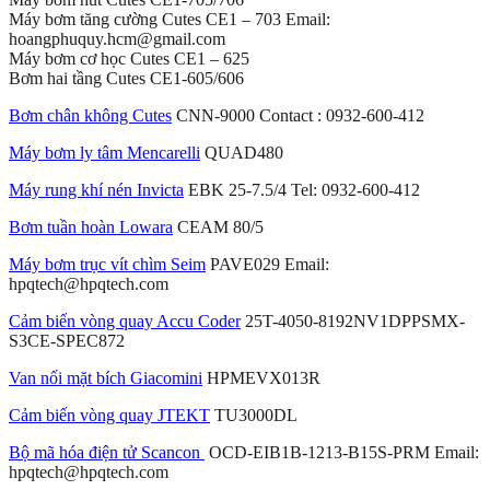
Máy bơm tăng cường Cutes CE1 – 703 Email:
hoangphuquy.hcm@gmail.com
Máy bơm cơ học Cutes CE1 – 625
Bơm hai tầng Cutes CE1-605/606
Bơm chân không Cutes
CNN-9000 Contact : 0932-600-412
Máy bơm ly tâm Mencarelli
QUAD480
Máy rung khí nén Invicta
EBK 25-7.5/4 Tel: 0932-600-412
Bơm tuần hoàn Lowara
CEAM 80/5
Máy bơm trục vít chìm Seim
PAVE029 Email:
hpqtech@hpqtech.com
Cảm biến vòng quay Accu Coder
25T-4050-8192NV1DPPSMX-
S3CE-SPEC872
Van nối mặt bích Giacomini
HPMEVX013R
Cảm biến vòng quay JTEKT
TU3000DL
B
ộ mã hóa điện tử Scancon
OCD-EIB1B-1213-B15S-PRM Email:
hpqtech@hpqtech.com