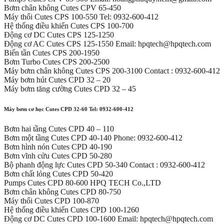
Bơm chân không Cutes CPV 65-450
Máy thổi Cutes CPS 100-550 Tel: 0932-600-412
Hệ thống điều khiển Cutes CPS 100-700
Động cơ DC Cutes CPS 125-1250
Động cơ AC Cutes CPS 125-1550 Email: hpqtech@hpqtech.com
Biến tần Cutes CPS 200-1950
Bơm Turbo Cutes CPS 200-2500
Máy bơm chân không Cutes CPS 200-3100 Contact : 0932-600-412
Máy bơm hút Cutes CPD 32 – 20
Máy bơm tăng cường Cutes CPD 32 – 45
Máy bơm cơ học Cutes CPD 32-60 Tel: 0932-600-412
Bơm hai tầng Cutes CPD 40 – 110
Bơm một tầng Cutes CPD 40-140 Phone: 0932-600-412
Bơm hình nón Cutes CPD 40-190
Bơm vĩnh cửu Cutes CPD 50-280
Bộ phanh động lực Cutes CPD 50-340 Contact : 0932-600-412
Bơm chất lỏng Cutes CPD 50-420
Pumps Cutes CPD 80-600 HPQ TECH Co.,LTD
Bơm chân không Cutes CPD 80-750
Máy thổi Cutes CPD 100-870
Hệ thống điều khiển Cutes CPD 100-1260
Động cơ DC Cutes CPD 100-1600 Email: hpqtech@hpqtech.com