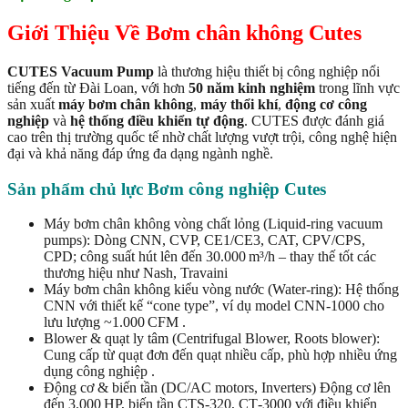
Giới Thiệu Về Bơm chân không Cutes
CUTES Vacuum Pump
là thương hiệu thiết bị công nghiệp nổi
tiếng đến từ Đài Loan, với hơn
50 năm kinh nghiệm
trong lĩnh vực
sản xuất
máy bơm chân không
,
máy thổi khí
,
động cơ công
nghiệp
và
hệ thống điều khiển tự động
. CUTES được đánh giá
cao trên thị trường quốc tế nhờ chất lượng vượt trội, công nghệ hiện
đại và khả năng đáp ứng đa dạng ngành nghề.
Sản phẩm chủ lực Bơm công nghiệp Cutes
Máy bơm chân không vòng chất lỏng (Liquid‑ring vacuum
pumps): Dòng CNN, CVP, CE1/CE3, CAT, CPV/CPS,
CPD; công suất hút lên đến 30.000 m³/h – thay thế tốt các
thương hiệu như Nash, Travaini
Máy bơm chân không kiểu vòng nước (Water‑ring): Hệ thống
CNN với thiết kế “cone type”, ví dụ model CNN‑1000 cho
lưu lượng ~1.000 CFM .
Blower & quạt ly tâm (Centrifugal Blower, Roots blower):
Cung cấp từ quạt đơn đến quạt nhiều cấp, phù hợp nhiều ứng
dụng công nghiệp .
Động cơ & biến tần (DC/AC motors, Inverters) Động cơ lên
đến 3.000 HP, biến tần CTS‑320, CT‑3000 với điều khiển