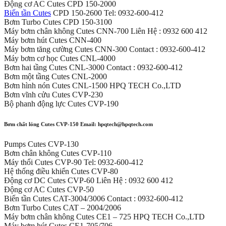
Động cơ AC Cutes CPD 150-2000
Biến tần Cutes
CPD 150-2600 Tel: 0932-600-412
Bơm Turbo Cutes CPD 150-3100
Máy bơm chân không Cutes CNN-700 Liên Hệ : 0932 600 412
Máy bơm hút Cutes CNN-400
Máy bơm tăng cường Cutes CNN-300 Contact : 0932-600-412
Máy bơm cơ học Cutes CNL-4000
Bơm hai tầng Cutes CNL-3000 Contact : 0932-600-412
Bơm một tầng Cutes CNL-2000
Bơm hình nón Cutes CNL-1500 HPQ TECH Co.,LTD
Bơm vĩnh cửu Cutes CVP-230
Bộ phanh động lực Cutes CVP-190
Bơm chất lỏng Cutes CVP-150 Email: hpqtech@hpqtech.com
Pumps Cutes CVP-130
Bơm chân không Cutes CVP-110
Máy thổi Cutes CVP-90 Tel: 0932-600-412
Hệ thống điều khiển Cutes CVP-80
Động cơ DC Cutes CVP-60 Liên Hệ : 0932 600 412
Động cơ AC Cutes CVP-50
Biến tần Cutes CAT-3004/3006 Contact : 0932-600-412
Bơm Turbo Cutes CAT – 2004/2006
Máy bơm chân không Cutes CE1 – 725 HPQ TECH Co.,LTD
Máy bơm hút Cutes CE1-705/706