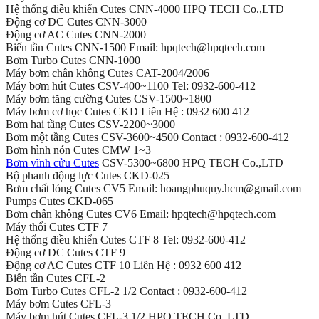
Hệ thống điều khiển Cutes CNN-4000 HPQ TECH Co.,LTD
Động cơ DC Cutes CNN-3000
Động cơ AC Cutes CNN-2000
Biến tần Cutes CNN-1500 Email: hpqtech@hpqtech.com
Bơm Turbo Cutes CNN-1000
Máy bơm chân không Cutes CAT-2004/2006
Máy bơm hút Cutes CSV-400~1100 Tel: 0932-600-412
Máy bơm tăng cường Cutes CSV-1500~1800
Máy bơm cơ học Cutes CKD Liên Hệ : 0932 600 412
Bơm hai tầng Cutes CSV-2200~3000
Bơm một tầng Cutes CSV-3600~4500 Contact : 0932-600-412
Bơm hình nón Cutes CMW 1~3
Bơm vĩnh cửu Cutes
CSV-5300~6800 HPQ TECH Co.,LTD
Bộ phanh động lực Cutes CKD-025
Bơm chất lỏng Cutes CV5 Email: hoangphuquy.hcm@gmail.com
Pumps Cutes CKD-065
Bơm chân không Cutes CV6 Email: hpqtech@hpqtech.com
Máy thổi Cutes CTF 7
Hệ thống điều khiển Cutes CTF 8 Tel: 0932-600-412
Động cơ DC Cutes CTF 9
Động cơ AC Cutes CTF 10 Liên Hệ : 0932 600 412
Biến tần Cutes CFL-2
Bơm Turbo Cutes CFL-2 1/2 Contact : 0932-600-412
Máy bơm Cutes CFL-3
Máy bơm hút Cutes CFL-3 1/2 HPQ TECH Co.,LTD