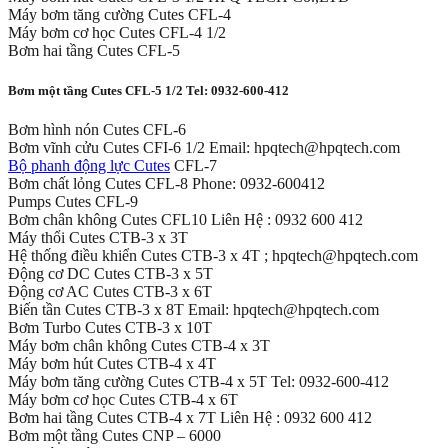
Máy bơm tăng cường Cutes CFL-4
Máy bơm cơ học Cutes CFL-4 1/2
Bơm hai tầng Cutes CFL-5
Bơm một tầng Cutes CFL-5 1/2 Tel: 0932-600-412
Bơm hình nón Cutes CFL-6
Bơm vĩnh cửu Cutes CFI-6 1/2 Email: hpqtech@hpqtech.com
Bộ phanh động lực Cutes
CFL-7
Bơm chất lỏng Cutes CFL-8 Phone: 0932-600412
Pumps Cutes CFL-9
Bơm chân không Cutes CFL10 Liên Hệ : 0932 600 412
Máy thổi Cutes CTB-3 x 3T
Hệ thống điều khiển Cutes CTB-3 x 4T ; hpqtech@hpqtech.com
Động cơ DC Cutes CTB-3 x 5T
Động cơ AC Cutes CTB-3 x 6T
Biến tần Cutes CTB-3 x 8T Email: hpqtech@hpqtech.com
Bơm Turbo Cutes CTB-3 x 10T
Máy bơm chân không Cutes CTB-4 x 3T
Máy bơm hút Cutes CTB-4 x 4T
Máy bơm tăng cường Cutes CTB-4 x 5T Tel: 0932-600-412
Máy bơm cơ học Cutes CTB-4 x 6T
Bơm hai tầng Cutes CTB-4 x 7T Liên Hệ : 0932 600 412
Bơm một tầng Cutes CNP – 6000