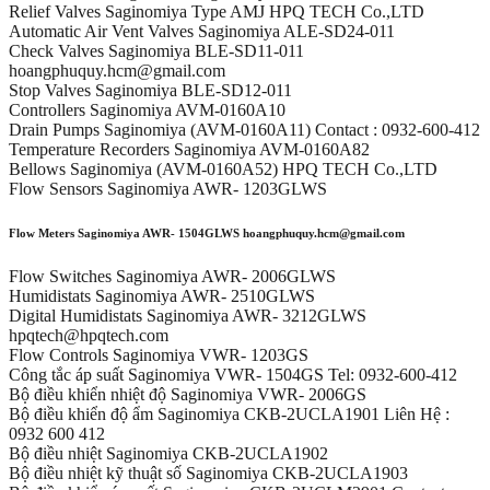
Relief Valves Saginomiya Type AMJ HPQ TECH Co.,LTD
Automatic Air Vent Valves Saginomiya ALE-SD24-011
Check Valves Saginomiya BLE-SD11-011
hoangphuquy.hcm@gmail.com
Stop Valves Saginomiya BLE-SD12-011
Controllers Saginomiya AVM-0160A10
Drain Pumps Saginomiya (AVM-0160A11) Contact : 0932-600-412
Temperature Recorders Saginomiya AVM-0160A82
Bellows Saginomiya (AVM-0160A52) HPQ TECH Co.,LTD
Flow Sensors Saginomiya AWR- 1203GLWS
Flow Meters Saginomiya AWR- 1504GLWS hoangphuquy.hcm@gmail.com
Flow Switches Saginomiya AWR- 2006GLWS
Humidistats Saginomiya AWR- 2510GLWS
Digital Humidistats Saginomiya AWR- 3212GLWS
hpqtech@hpqtech.com
Flow Controls Saginomiya VWR- 1203GS
Công tắc áp suất Saginomiya VWR- 1504GS Tel: 0932-600-412
Bộ điều khiển nhiệt độ Saginomiya VWR- 2006GS
Bộ điều khiển độ ẩm Saginomiya CKB-2UCLA1901 Liên Hệ :
0932 600 412
Bộ điều nhiệt Saginomiya CKB-2UCLA1902
Bộ điều nhiệt kỹ thuật số Saginomiya CKB-2UCLA1903