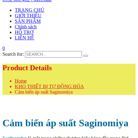
TRANG CHỦ
GIỚI THIỆU
SẢN PHẨM
Chính sách
HỖ TRỢ
LIÊN HỆ
0
Search for:
Product Details
Home
KHO THIẾT BỊ TỰ ĐỘNG HÓA
Cảm biến áp suất Saginomiya
Cảm biến áp suất Saginomiya