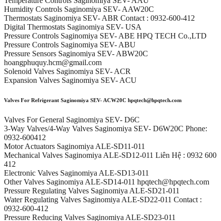
Temperature Controls Saginomiya SEV- AAU
Humidity Controls Saginomiya SEV- AAW20C
Thermostats Saginomiya SEV- ABR Contact : 0932-600-412
Digital Thermostats Saginomiya SEV- USA
Pressure Controls Saginomiya SEV- ABE HPQ TECH Co.,LTD
Pressure Controls Saginomiya SEV- ABU
Pressure Sensors Saginomiya SEV- ABW20C
hoangphuquy.hcm@gmail.com
Solenoid Valves Saginomiya SEV- ACR
Expansion Valves Saginomiya SEV- ACU
Valves For Refrigerant Saginomiya SEV- ACW20C hpqtech@hpqtech.com
Valves For General Saginomiya SEV- D6C
3-Way Valves/4-Way Valves Saginomiya SEV- D6W20C Phone:
0932-600412
Motor Actuators Saginomiya ALE-SD11-011
Mechanical Valves Saginomiya ALE-SD12-011 Liên Hệ : 0932 600
412
Electronic Valves Saginomiya ALE-SD13-011
Other Valves Saginomiya ALE-SD14-011 hpqtech@hpqtech.com
Pressure Regulating Valves Saginomiya ALE-SD21-011
Water Regulating Valves Saginomiya ALE-SD22-011 Contact :
0932-600-412
Pressure Reducing Valves Saginomiya ALE-SD23-011