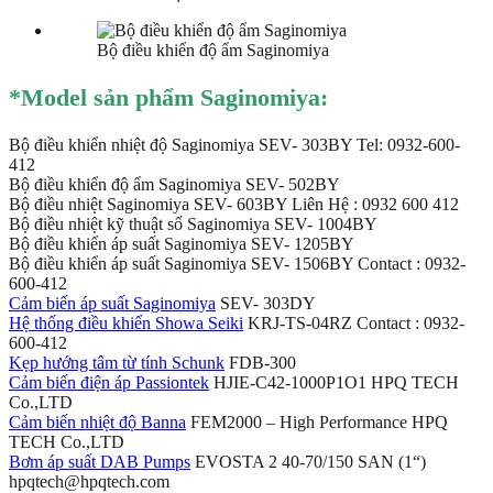
Bộ điều khiển độ ẩm Saginomiya
*Mod
el sản phẩm Saginomiya:
Bộ điều khiển nhiệt độ Saginomiya SEV- 303BY Tel: 0932-600-
412
Bộ điều khiển độ ẩm Saginomiya SEV- 502BY
Bộ điều nhiệt Saginomiya SEV- 603BY Liên Hệ : 0932 600 412
Bộ điều nhiệt kỹ thuật số Saginomiya SEV- 1004BY
Bộ điều khiển áp suất Saginomiya SEV- 1205BY
Bộ điều khiển áp suất Saginomiya SEV- 1506BY Contact : 0932-
600-412
Cảm biến áp suất Saginomiya
SEV- 303DY
Hệ thống điều khiển Showa Seiki
KRJ-TS-04RZ Contact : 0932-
600-412
Kẹp hướng tâm từ tính Schunk
FDB-300
Cảm biến điện áp Passiontek
HJIE-C42-1000P1O1 HPQ TECH
Co.,LTD
Cảm biến nhiệt độ Banna
FEM2000 – High Performance HPQ
TECH Co.,LTD
Bơm áp suất DAB Pumps
EVOSTA 2 40-70/150 SAN (1“)
hpqtech@hpqtech.com