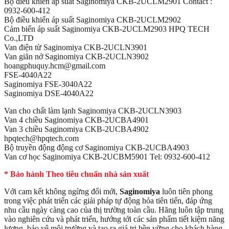
Bộ điều khiển áp suất Saginomiya CKB-2UCLM2901 Contact :
0932-600-412
Bộ điều khiển áp suất Saginomiya CKB-2UCLM2902
Cảm biến áp suất Saginomiya CKB-2UCLM2903 HPQ TECH
Co.,LTD
Van điện từ Saginomiya CKB-2UCLN3901
Van giãn nở Saginomiya CKB-2UCLN3902
hoangphuquy.hcm@gmail.com
FSE-4040A22
Saginomiya FSE-3040A22
Saginomiya DSE-4040A22
Van cho chất làm lạnh Saginomiya CKB-2UCLN3903
Van 4 chiều Saginomiya CKB-2UCBA4901
Van 3 chiều Saginomiya CKB-2UCBA4902
hpqtech@hpqtech.com
Bộ truyền động động cơ Saginomiya CKB-2UCBA4903
Van cơ học Saginomiya CKB-2UCBM5901 Tel: 0932-600-412
* Bảo hành Theo tiêu chuẩn nhà sản xuất
Với cam kết không ngừng đổi mới,
Saginomiya
luôn tiên phong
trong việc phát triển các giải pháp tự động hóa tiên tiến, đáp ứng
nhu cầu ngày càng cao của thị trường toàn cầu. Hãng luôn tập trung
vào nghiên cứu và phát triển, hướng tới các sản phẩm tiết kiệm năng
lượng, bảo vệ môi trường và tạo ra giá trị bền vững cho khách hàng.