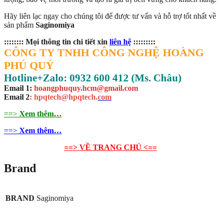
Hãy liên lạc ngay cho chúng tôi để được tư vấn và hỗ trợ tốt nhất về
sản phẩm
Saginomiya
:::::::: Mọi thông tin chi tiết xin
liên hệ
:::::::::
CÔNG TY TNHH CÔNG NGHỆ HOÀNG
PHÚ QUÝ
Hotline+Zalo: 0932 600 412 (Ms. Châu)
Email 1:
hoangphuquy.hcm@gmail.com
Email 2
: hpqtech@hpqtech
.
com
==>
Xem thêm…
==>
Xem thêm…
==> VỀ TRANG CHỦ <==
Brand
BRAND
Saginomiya