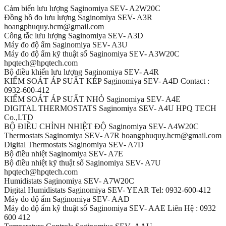
Cảm biến lưu lượng Saginomiya SEV- A2W20C
Đồng hồ đo lưu lượng Saginomiya SEV- A3R
hoangphuquy.hcm@gmail.com
Công tắc lưu lượng Saginomiya SEV- A3D
Máy đo độ ẩm Saginomiya SEV- A3U
Máy đo độ ẩm kỹ thuật số Saginomiya SEV- A3W20C
hpqtech@hpqtech.com
Bộ điều khiển lưu lượng Saginomiya SEV- A4R
KIỂM SOÁT ÁP SUẤT KÉP Saginomiya SEV- A4D Contact :
0932-600-412
KIỂM SOÁT ÁP SUẤT NHỎ Saginomiya SEV- A4E
DIGITAL THERMOSTATS Saginomiya SEV- A4U HPQ TECH
Co.,LTD
BỘ ĐIỀU CHỈNH NHIỆT ĐỘ Saginomiya SEV- A4W20C
Thermostats Saginomiya SEV- A7R hoangphuquy.hcm@gmail.com
Digital Thermostats Saginomiya SEV- A7D
Bộ điều nhiệt Saginomiya SEV- A7E
Bộ điều nhiệt kỹ thuật số Saginomiya SEV- A7U
hpqtech@hpqtech.com
Humidistats Saginomiya SEV- A7W20C
Digital Humidistats Saginomiya SEV- YEAR Tel: 0932-600-412
Máy đo độ ẩm Saginomiya SEV- AAD
Máy đo độ ẩm kỹ thuật số Saginomiya SEV- AAE Liên Hệ : 0932
600 412