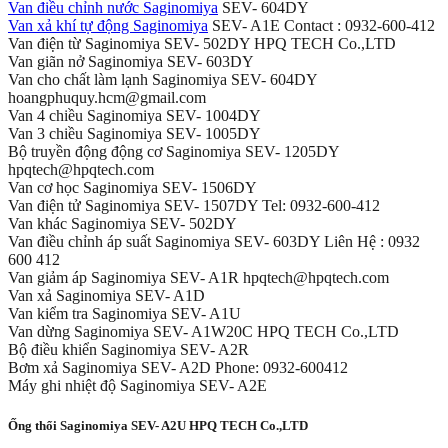
Van điều chỉnh nước Saginomiya
SEV- 604DY
Van xả khí tự động Saginomiya
SEV- A1E Contact : 0932-600-412
Van điện từ Saginomiya SEV- 502DY HPQ TECH Co.,LTD
Van giãn nở Saginomiya SEV- 603DY
Van cho chất làm lạnh Saginomiya SEV- 604DY
hoangphuquy.hcm@gmail.com
Van 4 chiều Saginomiya SEV- 1004DY
Van 3 chiều Saginomiya SEV- 1005DY
Bộ truyền động động cơ Saginomiya SEV- 1205DY
hpqtech@hpqtech.com
Van cơ học Saginomiya SEV- 1506DY
Van điện tử Saginomiya SEV- 1507DY Tel: 0932-600-412
Van khác Saginomiya SEV- 502DY
Van điều chỉnh áp suất Saginomiya SEV- 603DY Liên Hệ : 0932
600 412
Van giảm áp Saginomiya SEV- A1R hpqtech@hpqtech.com
Van xả Saginomiya SEV- A1D
Van kiểm tra Saginomiya SEV- A1U
Van dừng Saginomiya SEV- A1W20C HPQ TECH Co.,LTD
Bộ điều khiển Saginomiya SEV- A2R
Bơm xả Saginomiya SEV- A2D Phone: 0932-600412
Máy ghi nhiệt độ Saginomiya SEV- A2E
Ống thổi Saginomiya SEV- A2U HPQ TECH Co.,LTD