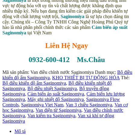
Saginomiya
là một trong những thương hiệu hàng đầu trong lĩnh
vực tự động hóa với uy tín và chất lượng được khẳng định qua
nhiều thập kỷ. Nếu bạn đang tìm kiếm các giải pháp điều khiển tự
động với chất lượng vượt trội,
Saginomiya
là sự lựa chọn đáng tin
cậy. Chúng tôi – Công Ty TNHH Công Nghệ Hoàng Phú Quý tự
hào là nhà phân phối chính thức các sản phẩm
Cảm biến áp suất
Saginomiya
tại Việt Nam
Liên Hệ Ngay
0932-600-412 Ms.Châu
Mã sản phẩm:
Van điều chỉnh nước Saginomiya
Danh mục:
Bộ điều
khiển độ ẩm Saginomiya
,
KHO THIẾT BỊ TỰ ĐỘNG HÓA
Thẻ:
Bộ điều khiển độ ẩm Saginomiya
,
Bộ điều khiển nhiệt độ
Saginomiya
,
Bộ điều nhiệt Saginomiya
,
Bộ truyền động
Saginomiya
,
Cảm biến áp suất Saginomiya
,
Cảm biến lưu lượng
Saginomiya
,
Máy ghi nhiệt độ Saginomiya
,
Saginomiya Flow
Controls
,
Saginomiya Viet Nam
,
Van 3 chiều Saginomiya
,
Van cơ
học Saginomiya
,
Van điện từ Saginomiya
,
Van điều chỉnh nước
Saginomiya
,
Van kiểm tra Saginomiya
,
Van xả khí tự động
Saginomiya
Mô tả