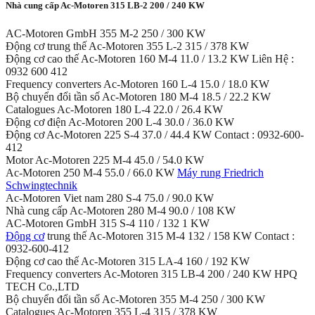
Nhà cung cấp Ac-Motoren 315 LB-2 200 / 240 KW
AC-Motoren GmbH 355 M-2 250 / 300 KW
Động cơ trung thế Ac-Motoren 355 L-2 315 / 378 KW
Động cơ cao thế Ac-Motoren 160 M-4 11.0 / 13.2 KW Liên Hệ :
0932 600 412
Frequency converters Ac-Motoren 160 L-4 15.0 / 18.0 KW
Bộ chuyển đổi tần số Ac-Motoren 180 M-4 18.5 / 22.2 KW
Catalogues Ac-Motoren 180 L-4 22.0 / 26.4 KW
Động cơ điện Ac-Motoren 200 L-4 30.0 / 36.0 KW
Động cơ Ac-Motoren 225 S-4 37.0 / 44.4 KW Contact : 0932-600-
412
Motor Ac-Motoren 225 M-4 45.0 / 54.0 KW
Ac-Motoren 250 M-4 55.0 / 66.0 KW
Máy rung Friedrich
Schwingtechnik
Ac-Motoren Viet nam 280 S-4 75.0 / 90.0 KW
Nhà cung cấp Ac-Motoren 280 M-4 90.0 / 108 KW
AC-Motoren GmbH 315 S-4 110 / 132 1 KW
Động cơ
trung thế Ac-Motoren 315 M-4 132 / 158 KW Contact :
0932-600-412
Động cơ cao thế Ac-Motoren 315 LA-4 160 / 192 KW
Frequency converters Ac-Motoren 315 LB-4 200 / 240 KW HPQ
TECH Co.,LTD
Bộ chuyển đổi tần số Ac-Motoren 355 M-4 250 / 300 KW
Catalogues Ac-Motoren 355 L-4 315 / 378 KW