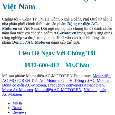
Việt Nam
Chúng tôi – Công Ty TNHH Công Nghệ Hoàng Phú Quý tự hào là
nhà phân phối chính thức các sản phẩm
Động cơ điện AC-
Motoren
tại Việt Nam. Đội ngũ nội bộ của chúng tôi đã dành nhiều
năm làm việc với các sản phẩm
AC-Motoren
trong nhiều ứng dụng
công nghiệp và được trang bị tốt để tư vấn cho bạn về dòng sản
phẩm
Động cơ AC-Motoren
đẳng cấp thế giới.
Liên Hệ Ngay Với Chúng Tôi
0932-600-412 Ms.Châu
Mã sản phẩm:
Motor điện AC-MOTOREN
Danh mục:
Motor điện
AC-MOTOREN
Thẻ:
AC-Motoren GmbH
,
Động cơ AC-Motoren
,
Động cơ điện AC-Motoren
,
Frequency converters Ac-Motoren
,
Motor Ac-Motoren
,
Motor điện AC-MOTOREN
,
Nhà cung cấp
Ac-Motoren
Mô tả
Brand
Reviews