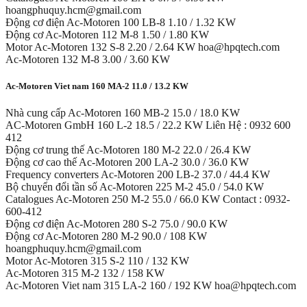
hoangphuquy.hcm@gmail.com
Động cơ điện Ac-Motoren 100 LB-8 1.10 / 1.32 KW
Động cơ Ac-Motoren 112 M-8 1.50 / 1.80 KW
Motor Ac-Motoren 132 S-8 2.20 / 2.64 KW hoa@hpqtech.com
Ac-Motoren 132 M-8 3.00 / 3.60 KW
Ac-Motoren Viet nam 160 MA-2 11.0 / 13.2 KW
Nhà cung cấp Ac-Motoren 160 MB-2 15.0 / 18.0 KW
AC-Motoren GmbH 160 L-2 18.5 / 22.2 KW Liên Hệ : 0932 600
412
Động cơ trung thế Ac-Motoren 180 M-2 22.0 / 26.4 KW
Động cơ cao thế Ac-Motoren 200 LA-2 30.0 / 36.0 KW
Frequency converters Ac-Motoren 200 LB-2 37.0 / 44.4 KW
Bộ chuyển đổi tần số Ac-Motoren 225 M-2 45.0 / 54.0 KW
Catalogues Ac-Motoren 250 M-2 55.0 / 66.0 KW Contact : 0932-
600-412
Động cơ điện Ac-Motoren 280 S-2 75.0 / 90.0 KW
Động cơ Ac-Motoren 280 M-2 90.0 / 108 KW
hoangphuquy.hcm@gmail.com
Motor Ac-Motoren 315 S-2 110 / 132 KW
Ac-Motoren 315 M-2 132 / 158 KW
Ac-Motoren Viet nam 315 LA-2 160 / 192 KW hoa@hpqtech.com