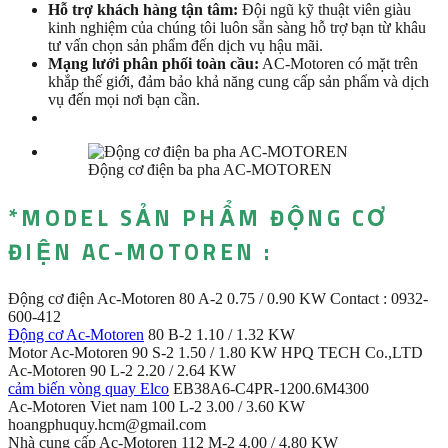
Hỗ trợ khách hàng tận tâm:
Đội ngũ kỹ thuật viên giàu
kinh nghiệm của chúng tôi luôn sẵn sàng hỗ trợ bạn từ khâu
tư vấn chọn sản phẩm đến dịch vụ hậu mãi.
Mạng lưới phân phối toàn cầu:
AC-Motoren có mặt trên
khắp thế giới, đảm bảo khả năng cung cấp sản phẩm và dịch
vụ đến mọi nơi bạn cần.
Động cơ điện ba pha AC-MOTOREN
*MODEL SẢN PHẨM ĐỘNG CƠ
ĐIỆN AC-MOTOREN :
Động cơ điện Ac-Motoren 80 A-2 0.75 / 0.90 KW Contact : 0932-
600-412
Động cơ Ac-Motoren
80 B-2 1.10 / 1.32 KW
Motor Ac-Motoren 90 S-2 1.50 / 1.80 KW HPQ TECH Co.,LTD
Ac-Motoren 90 L-2 2.20 / 2.64 KW
cảm biến vòng quay Elco
EB38A6-C4PR-1200.6M4300
Ac-Motoren Viet nam 100 L-2 3.00 / 3.60 KW
hoangphuquy.hcm@gmail.com
Nhà cung cấp Ac-Motoren 112 M-2 4.00 / 4.80 KW