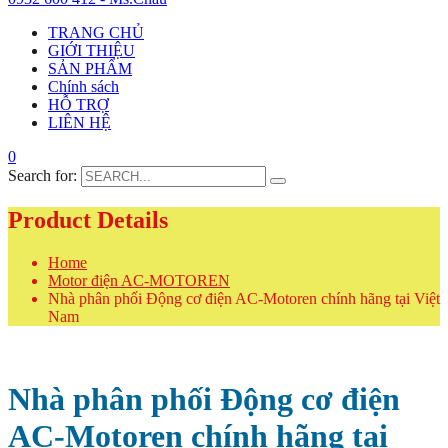
TRANG CHỦ
GIỚI THIỆU
SẢN PHẨM
Chính sách
HỖ TRỢ
LIÊN HỆ
0
Search for:
Product Details
Home
Motor điện AC-MOTOREN
Nhà phân phối Động cơ điện AC-Motoren chính hãng tại Việt
Nam
Nhà phân phối Động cơ điện
AC-Motoren chính hãng tại