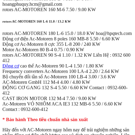
hoangphuquy.hcm@gmail.com
rotors AC-MOTOREN 160 M-6 7.50 / 9.00 KW
rotors AC-MOTOREN 160 L-6 11.0 / 13.2 KW
rotors AC-MOTOREN 180 L-6 15.0 / 18.0 KW hoa@hpqtech.com
Động cơ điện Ac-Motoren 8 poles 160 MB-8 5.50 / 6.60 KW
Động cơ Ac-Motoren 8 cực 355 L-8 200 / 240 KW
Motor Ac-Motoren 80 B-4 0.75 / 0.90 KW
rotors AC-MOTOREN 90 S-4 1.10 / 1.32 KW Liên Hệ : 0932 600
412
Động cơ
cao thế Ac-Motoren 90 L-4 1.50 / 1.80 KW
Frequency converters Ac-Motoren 100 LA-4 2.20 / 2.64 KW
Bộ chuyển đổi tần số Ac-Motoren 100 LB-4 3.00 / 3.6 KW
AC-Motoren GmbH 112 M-4 4.00 / 4.80 KW
ĐỘNG CƠ GANG 132 S-4 5.50 / 6.60 KW Contact : 0932-600-
412
CAST IRON MOTOR 132 M-4 7.50 / 9.00 KW
Ac-Motoren VỎ NHÔM ACA IE3 132 MB-6 5.50 / 6.60 KW
Contact : 0932-600-412
* Bảo hành Theo tiêu chuẩn nhà sản xuất
Hãy đến với AC-Motoren ngay hôm nay để trải nghiệm những sản