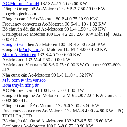
AC-Motoren GmbH
132 SA-2 5.50 / 6.60 KW
Động cơ trung thế Ac-Motoren 132 SB-2 7.50 / 9.00 KW
hoa@hpqtech.com
Động cơ cao thế Ac-Motoren 80 B-4 0.75 / 0.90 KW
Frequency converters Ac-Motoren 90 S-4 1.10 / 1.32 KW
Bộ chuyển đổi tần số Ac-Motoren 90 L-4 1.50 / 1.80 KW
Catalogues Ac-Motoren 100 LA-4 2.20 / 2.64 KW Liên Hệ : 0932
600 412
Động cơ van
điện Ac-Motoren 100 LB-4 3.00 / 3.60 KW
Động cơ
bơm ly tâm
Ac-Motoren 112 M-4 4.00 / 4.80 KW
Motor Ac-Motoren
132 S-4 5.50 / 6.60 KW
Ac-Motoren 132 M-4 7.50 / 9.00 KW
Ac-Motoren Viet nam 90 S-6 0.75 / 0.90 KW Contact : 0932-600-
412
Nhà cung cấp Ac-Motoren 90 L-6 1.10 / 1.32 KW
Máy bơm ly tâm varisco
Bơm truyền động từ
AC-Motoren GmbH 100 L-6 1.50 / 1.80 KW
Động cơ trung thế Ac-Motoren 112 M-6 2.20 / 2.64 KW Contact :
0932-600-412
Động cơ cao thế Ac-Motoren 132 S-6 3.00 / 3.60 KW
Frequency converters Ac-Motoren 132 MA-6 4.00 / 4.80 KW HPQ
TECH Co.,LTD
Bộ chuyển đổi tần số Ac-Motoren 132 MB-6 5.50 / 6.60 KW
Catalogues Ac-Motoren 100 LA-8 0.75 / 0.90 KW