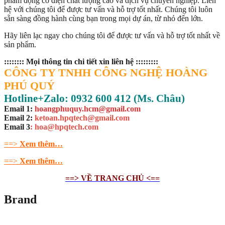
phẩm động cơ điện chất lượng cao và dịch vụ chuyên nghiệp. Liên
hệ với chúng tôi để được tư vấn và hỗ trợ tốt nhất. Chúng tôi luôn
sẵn sàng đồng hành cùng bạn trong mọi dự án, từ nhỏ đến lớn.
Hãy liên lạc ngay cho chúng tôi để được tư vấn và hỗ trợ tốt nhất về
sản phẩm.
:::::::: Mọi thông tin chi tiết xin liên hệ :::::::::
CÔNG TY TNHH CÔNG NGHỆ HOÀNG
PHÚ QUÝ
Hotline+Zalo: 0932 600 412 (Ms. Châu)
Email 1:
hoangphuquy.hcm@gmail.com
Email 2:
ketoan.hpqtech@gmail.com
Email 3
: hoa@hpqtech.com
==>
Xem thêm…
==>
Xem thêm…
==> VỀ TRANG CHỦ <==
Brand