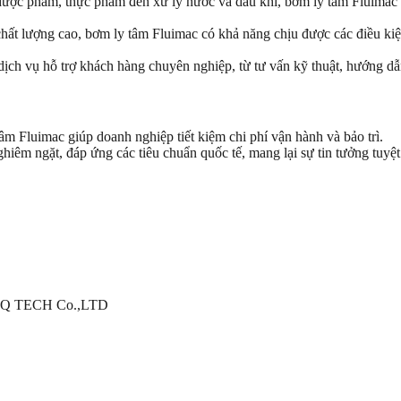
dược phẩm, thực phẩm đến xử lý nước và dầu khí, bơm ly tâm Fluimac
 chất lượng cao, bơm ly tâm Fluimac có khả năng chịu được các điều ki
dịch vụ hỗ trợ khách hàng chuyên nghiệp, từ tư vấn kỹ thuật, hướng dẫ
tâm Fluimac giúp doanh nghiệp tiết kiệm chi phí vận hành và bảo trì.
iêm ngặt, đáp ứng các tiêu chuẩn quốc tế, mang lại sự tin tưởng tuyệ
HPQ TECH Co.,LTD