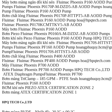
Máy bơm màng ngăn đôi khí nén Fluimac Phoenix P160 AODD Pu
Pumps Fluimac Phoenix P0170P-M-DZD5-AB AODD Pumps hoan
Pump Fluimac Phoenix P160 AODD Pump
Bơm chất lỏng Fluimac Phoenix P0170P-HTTPT5-AB AODD Pum
Fluimac Fluimac Phoenix P160 AODD Pump hoa@hpqtech.com
Fluimac Phoenix P0170KCMTTKV5-AB AODD
Máy bơm Fluimac Phoenix P160 AODD
Bơm Piezo Fluimac Phoenix P0160A-M-DZDZ-AB AODD Pumps
Bơm khí nén Piezo Fluimac Phoenix P160 AODD Pump HPQ TEC
Máy bơm màng ngăn đôi khí nén Fluimac Phoenix P0170S-HTT
Pumps Fluimac Phoenix PF160 AODD Pump hoangphuquy.hcm@gm
PumpFluimac Phoenix PF0170S-HTTST3-AB AODD
Bơm chất lỏng Fluimac Phoenix P400 AODD
Fluimac Fluimac Phoenix PF400 AODD Pumps hoa@hpqtech.com
Máy Fluimac Phoenix P700 AODD
Bơm Fluimac Phoenix PF700 AODD Pumps HPQ TECH Co.,LTD
ATEX Diaphragm PumpsFluimac Phoenix PF700
Bơm màng TriClamp – 185 GPM – PTFE Seals hoangphuquy.hcm@
Fluimac Phoenix P160 AODD
BƠM khí nén PIEZO ATEX CERTIFICATION ZONE 2
Bơm màng ATEX CERTIFICATION ZONE 1
HPQ TECH Co.,LTD
Bơm màng PVDF – Nhiệt độ: -20 °C + 90 °C