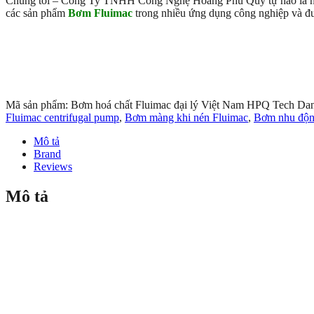
Chúng tôi – Công Ty TNHH Công Nghệ Hoàng Phú Quý tự hào là nh
các sản phẩm
Bơm
Fluimac
trong nhiều ứng dụng công nghiệp và đư
Mã sản phẩm:
Bơm hoá chất Fluimac đại lý Việt Nam HPQ Tech
Da
Fluimac centrifugal pump
,
Bơm màng khi nén Fluimac
,
Bơm nhu độn
Mô tả
Brand
Reviews
Mô tả