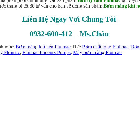
à phân phối chính thức các sản phẩm
Bơm ly tâm Fluimac
tại Việt
ợc trang bị tốt để tư vấn cho bạn về dòng sản phẩm
Bơm màng khí n
Liên Hệ Ngay Với Chúng Tôi
0932-600-412 Ms.Châu
nh mục:
Bơm màng khí nén Fluimac
Thẻ:
Bơm chất lỏng Fluimac
,
Bơm
g Fluimac
,
Fluimac Phoenix Pumps
,
Máy bơm màng Fluimac