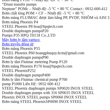
“Drum transfer pumps
Neptune” POMc – Nhiệt độ: -5 °C + 80 °C Contact : 0932-600-412
Bơm chất lỏng POM + CF – Nhiệt độ: -5 °C + 80 °C
Bơm màng FLUIMAC được làm bằng PP, PVDF, NHÔM và AISI 3
Bơm màng Phoenix P4
STEEL Phoenix P8 hoa@hpqtech.com
Double diaphragm pumpsP20
Pumps P35 HPQ TECH Co.,LTD
Máy bơm ly tâm varisco
Bơm truyền động từ
Bơm màng Phoenix P55
STEEL Phoenix P60 hoangphuquy.hcm@gmail.com
Double diaphragm pumpsP90
Bơm ly tâm Fluimac metering Pump P120
Bơm màng Phoenix P170 hoa@hpqtech.com
STEEL PhoenixP252
Double diaphragm pumpsP400
Bơm ly tâm Fluimac chemical pump P700
pump P1000 Liên Hệ : 0932 600 412
STEEL Phoenix diaphragm pumps SP0020 INOX STEEL
Double diaphragm pumps with 316 SP0035 INOX STEEL
Phoenix INOX STEEL pumps SP0060 INOX STEEL
Bơm màng STEEL PhoenixSP0090 INOX STEEL