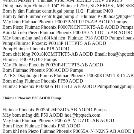
Vertical Mixers 1″ Fluimac P160, AM SERIES , RLV SERIES
Dòng máy trộn Fluimac1 1/4″ Fluimac P250 , SL SERIES , MR SE
Bơm ly tâm Fluimac centrifugal pump 11/2″ Fluimac P400
Bơm ly tâm Fluimac centrifugal pump 2″ Fluimac P700 hoa@hpqtec
Máy bơm Fluimac Phoenix P0007P-NTTPT5-AB AODD Pumps
Bơm Piezo Fluimac Phoenix P0007KCNTTKT5-AB AODD Pump
Bơm khí nén Piezo Fluimac Phoenix P0007O-NTTOT5-AB AODD
Máy bơm màng ngăn đôi khí nén Fluimac P18 AODD Pumps hoan
PumpsFluimac Phoenix P0018P-HTTPT5-AB AODD
PumpFluimac Phoenix P18 AODD
Bơm chất lỏng P0018KCMTTKT5-AB AODD Email: hoa@hpqtech
Fluimac P30 AODD Pumps
Máy Fluimac Phoenix P0030P-HTTPT5-AB AODD
Bơm Fluimac Phoenix P30 AODD Pumps
ATEX Diaphragm Pumps Fluimac Phoenix P0030KCMTTKT5-AB A
Bơm màng Fluimac Phoenix PF50 AODD
Fluimac Phoenix PF0060S-HTTST3-AB AODD Pumpshoangphuqu
Fluimac Phoenix P50 AODD Pump
Fluimac Phoenix P0055P-MDZD5-AB AODD Pumps
Máy bơm màng đôi P50 AODD hoa@hpqtech.com
Máy bơm Fluimac Phoenix P0055A-M-DZD5-AB AODD
Bơm Piezo Fluimac Phoenix P50 AODD
Bơm khí nén Piezo Fluimac Phoenix P0055A-N-NZN5-AB AOD