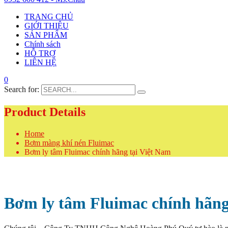
TRANG CHỦ
GIỚI THIỆU
SẢN PHẨM
Chính sách
HỖ TRỢ
LIÊN HỆ
0
Search for:
Product Details
Home
Bơm màng khí nén Fluimac
Bơm ly tâm Fluimac chính hãng tại Việt Nam
Bơm ly tâm Fluimac chính hãng