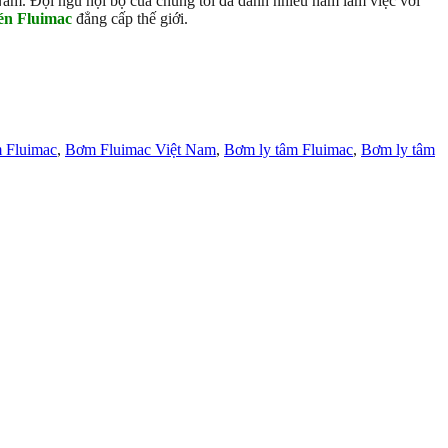
 Nam. Đội ngũ nội bộ của chúng tôi đã dành nhiều năm làm việc với
én Fluimac
đẳng cấp thế giới.
 Fluimac
,
Bơm Fluimac Việt Nam
,
Bơm ly tâm Fluimac
,
Bơm ly tâm