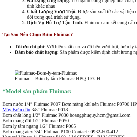
Đa Dạng Ứng Dụng
: Từ ngành công nghiệp hóa chất, 
tính khác nhau.
Chất Lượng Vượt Trội
: Được sản xuất từ các vật liệu
đối trong quá trình sử dụng.
Dịch Vụ Hỗ Trợ Tận Tình
: Fluimac cam kết cung cấp 
Tại Sao Nên Chọn Bơm Fluimac?
Tối ưu chi phí
: Với hiệu suất cao và độ bền vượt trội, bơm ly 
Đảm bảo chất lượng
: Sản phẩm được kiểm định chất lượng ngh
Fluimac – Bơm ly tâm Fluimac HPQ TECH
*Model sản phẩm Fluimac:
Bơm nước 1/4″ Fluimac P007 Bơm màng khí nén Fluimac P0700 
Máy Bơm dầu
3/8″ Fluimac P018
Bơm chất lỏng 1/2″ Fluimac P030 hoangphuquy.hcm@gmail.com
Bơm màng đôi 1/2″ Fluimac P050
Bơm ly tâm ngang 1/2″ Fluimac P065
Bơm màng atex 3/4″ Fluimac P100 Contact : 0932-600-412