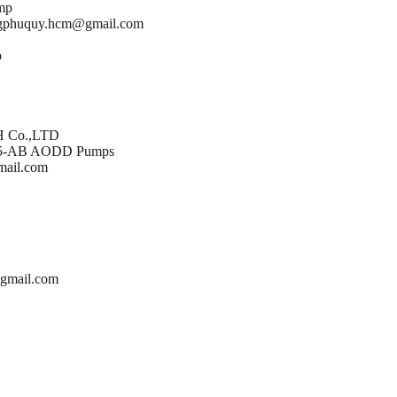
mp
gphuquy.hcm@gmail.com
p
H Co.,LTD
ST5-AB AODD Pumps
ail.com
gmail.com