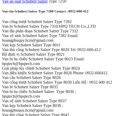
Van áp suất Schubert Salzer
Type 7250
Van cầu Schubert Salzer Type 7280 Contact : 0932-600-412
Van cổng trượt Schubert Salzer Type 7282
Van bi Schubert Salzer Type 7310 HPQ TECH Co.,LTD
Van đĩa phân đoạn Schubert Salzer Type 7332
Van vệ sinh Schubert Salzer Type 7382 Email:
hoangphuquy.hcm@gmail.com
Van kẹp Schubert Salzer Type 8011
Van thủ công Schubert Salzer Type 8020 Tel: 0932-600-412
Bộ định vị Schubert Salzer Type 8021
Van bi ba chiều Schubert Salzer Type 8023 Email:
hpqtech@hpqtech.com
Giải pháp tùy chỉnh Schubert Salzer Type 8024
Van điều khiển Schubert Salzer Type 8026 Phone: 0932-600412
Van cầu Schubert Salzer Type 8028
Van cổng trượt Schubert Salzer Type 8030 Liên Hệ : 0932 600 412
Van bi Schubert Salzer Type 8035
Van bi ba chiều Schubert Salzer Type 8036 ;
hpqtech@hpqtech.com
Van vệ sinh Schubert Salzer Type 8037
Van kẹp Schubert Salzer Type 8038 ;
hoangphuquy.hcm@gmail.com
Van thủ công Schubert Salzer Type 8042