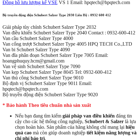
Đồng hồ lưu lượng kế VSE
VS 1 Email: hpqtech@hpqtech.com
Bộ truyền động điện Schubert Salzer Type 2030 Liên Hệ : 0932 600 412
Giải pháp tùy chỉnh Schubert Salzer Type 2032
Van điều khiển Schubert Salzer Type 2040 Contact : 0932-600-412
Van cầu Schubert Salzer Type 4000
Van cổng trượt Schubert Salzer Type 4005 HPQ TECH Co.,LTD
Van bi Schubert Salzer Type 4090
Van đĩa phân đoạn Schubert Salzer Type 7005 Email:
hoangphuquy.hcm@gmail.com
Van vệ sinh Schubert Salzer Type 7090
Van kẹp Schubert Salzer Type 8045 Tel: 0932-600-412
Van thủ công Schubert Salzer Type 9010
Bộ định vị Schubert Salzer Type 9011 Email:
hpqtech@hpqtech.com
Bộ truyền động điện Schubert Salzer Type 9020
* Bảo hành Theo tiêu chuẩn nhà sản xuất
Nếu bạn đang tìm kiếm
giải pháp van điều khiển
đáng tin
cậy cho các hệ thống công nghiệp,
Schubert & Salzer
là lựa
chọn hoàn hảo. Sản phẩm của hãng không chỉ mang lại
hiệu
quả cao
mà còn giúp doanh nghiệp
tiết kiệm năng lượng và
chi phí bảo trì
.