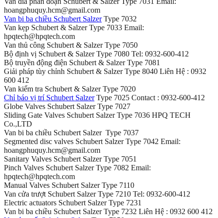
Van đĩa phân đoạn Schubert & Salzer Type 7031 Email:
hoangphuquy.hcm@gmail.com
Van bi ba chiều Schubert Salzer
Type 7032
Van kẹp Schubert & Salzer Type 7033 Email:
hpqtech@hpqtech.com
Van thủ công Schubert & Salzer Type 7050
Bộ định vị Schubert & Salzer Type 7080 Tel: 0932-600-412
Bộ truyền động điện Schubert & Salzer Type 7081
Giải pháp tùy chỉnh Schubert & Salzer Type 8040 Liên Hệ : 0932
600 412
Van kiểm tra Schubert & Salzer Type 7020
Chỉ báo vị trí Schubert Salzer
Type 7025 Contact : 0932-600-412
Globe Valves Schubert Salzer Type 7027
Sliding Gate Valves Schubert Salzer Type 7036 HPQ TECH
Co.,LTD
Van bi ba chiều Schubert Salzer Type 7037
Segmented disc valves Schubert Salzer Type 7042 Email:
hoangphuquy.hcm@gmail.com
Sanitary Valves Schubert Salzer Type 7051
Pinch Valves Schubert Salzer Type 7082 Email:
hpqtech@hpqtech.com
Manual Valves Schubert Salzer Type 7110
Van cửa trượt Schubert Salzer Type 7210 Tel: 0932-600-412
Electric actuators Schubert Salzer Type 7231
Van bi ba chiều Schubert Salzer Type 7232 Liên Hệ : 0932 600 412