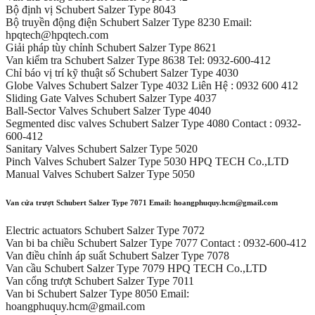
Bộ định vị Schubert Salzer Type 8043
Bộ truyền động điện Schubert Salzer Type 8230 Email:
hpqtech@hpqtech.com
Giải pháp tùy chỉnh Schubert Salzer Type 8621
Van kiểm tra Schubert Salzer Type 8638 Tel: 0932-600-412
Chỉ báo vị trí kỹ thuật số Schubert Salzer Type 4030
Globe Valves Schubert Salzer Type 4032 Liên Hệ : 0932 600 412
Sliding Gate Valves Schubert Salzer Type 4037
Ball-Sector Valves Schubert Salzer Type 4040
Segmented disc valves Schubert Salzer Type 4080 Contact : 0932-
600-412
Sanitary Valves Schubert Salzer Type 5020
Pinch Valves Schubert Salzer Type 5030 HPQ TECH Co.,LTD
Manual Valves Schubert Salzer Type 5050
Van cửa trượt Schubert Salzer Type 7071 Email: hoangphuquy.hcm@gmail.com
Electric actuators Schubert Salzer Type 7072
Van bi ba chiều Schubert Salzer Type 7077 Contact : 0932-600-412
Van điều chỉnh áp suất Schubert Salzer Type 7078
Van cầu Schubert Salzer Type 7079 HPQ TECH Co.,LTD
Van cổng trượt Schubert Salzer Type 7011
Van bi Schubert Salzer Type 8050 Email:
hoangphuquy.hcm@gmail.com