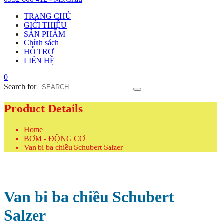
TRANG CHỦ
GIỚI THIỆU
SẢN PHẨM
Chính sách
HỖ TRỢ
LIÊN HỆ
0
Search for:
Product Details
Home
BƠM - ĐỘNG CƠ
Van bi ba chiều Schubert Salzer
Van bi ba chiều Schubert
Salzer