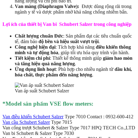
năng lượng và chi phí bảo trì.
Van màng (Diaphragm Valve):
Được dùng rộng rãi trong
ngành y tế và dược phẩm nhờ khả năng chống nhiễm bẩn.
Lợi ích của thiết bị Van bi Schubert Salzer trong công nghiệp
Chất lượng chuẩn Đức
: Sản phẩm đạt các tiêu chuẩn quốc
tế, đảm bảo
độ bền và hiệu suất vượt trội
.
Công nghệ hiện đại
: Tích hợp khả năng
điều khiển thông
minh và tự động hóa
, giúp tối ưu hóa quy trình vận hành.
Tiết kiệm chi phí
: Thiết kế thông minh giúp
giảm hao mòn
và tăng hiệu quả năng lượng
.
Ứng dụng linh hoạt
: Phù hợp cho nhiều ngành từ
dầu khí,
hóa chất, thực phẩm đến năng lượng
.
Van áp suất Schubert Salzer
*Mod
el sản phẩm VSE flow meters:
Van điều khiển Schubert Salzer
Type 7010 Contact : 0932-600-412
Van cầu Schubert Salzer
Type 7015
Van cổng trượt Schubert & Salzer Type 7017 HPQ TECH Co.,LTD
Van bi Schubert & Salzer Type 7030