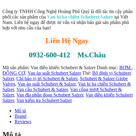
Công ty TNHH Công Nghệ Hoàng Phú Quý là đối tác tin cậy phân
phối các sản phẩm của
Van bi ba chiều Schubert Salzer
tại Việt
Nam. Liên hệ ngay để được tư vấn và nhận báo giá sản phẩm phù
hợp với nhu cầu của bạn!
Liên Hệ Ngay
0932-600-412 Ms.Châu
Mã sản phẩm:
Van điều khiển Schubert & Salzer
Danh mục:
BƠM -
ĐỘNG CƠ
,
Van áp suất Schubert Salzer
Thẻ:
Bộ định vị Schubert
Salzer
,
Chỉ báo vị trí Schubert & Salzer
,
Schubert & Salzer Globe
Valves
,
Van áp suất Schubert & Salzer
,
Van bi ba chiều Schubert &
Salzer
,
Van cầu Schubert & Salzer
,
Van cổng trượt Schubert &
Salzer
,
Van đĩa phân đoạn Schubert Salzer
,
Van điều khiển Schubert
Salzer
,
Van kiểm tra Schubert Salzer
Mô tả
Brand
Reviews
Mô tả