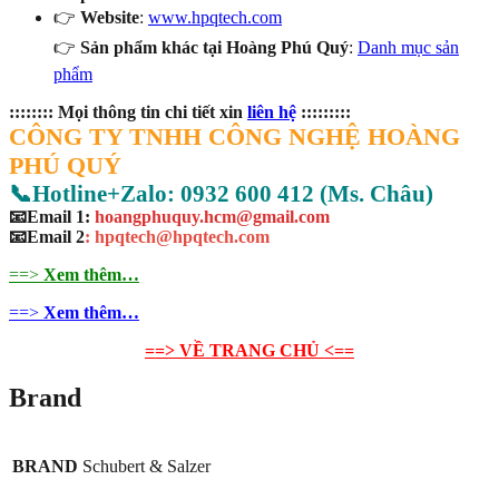
👉
Website
:
www.hpqtech.com
👉
Sản phẩm khác tại Hoàng Phú Quý
:
Danh mục sản
phẩm
:::::::: Mọi thông tin chi tiết xin
liên hệ
:::::::::
CÔNG TY TNHH CÔNG NGHỆ HOÀNG
PHÚ QUÝ
📞Hotline+Zalo: 0932 600 412 (Ms. Châu)
📧Email 1:
hoangphuquy.hcm@gmail.com
📧Email 2
: hpqtech@hpqtech
.
com
==>
Xem thêm…
==>
Xem thêm…
==> VỀ TRANG CHỦ <==
Brand
BRAND
Schubert & Salzer