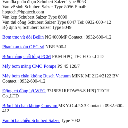
Van đĩa phân đoạn Schubert Salzer Type 8053
Van vệ sinh Schubert Salzer Type 8056 Email:
hpqtech@hpqtech.com
Van kẹp Schubert Salzer Type 8090
Van thủ công Schubert Salzer Type 8047 Tel: 0932-600-412
Bộ định vị Schubert Salzer Type 8049
Bơm trục vít đôi Bellin
NG4000MP Contact : 0932-600-412
Phanh an toàn OEG srl
NBR 500-1
Bơm màng chất lỏng PCM
FKM HPQ TECH Co.,LTD
Máy bơm màng CMO Pompe
PS 45 120/7
Máy bơm chân không Busch Vacuum
MINK MI 2124/2122 BV
Contact : 0932-600-412
Động cơ đồng bộ WEG
3318ES1RFDW56-S HPQ TECH
Co.,LTD
Bơm hút chân không Convum
MKY-O-4.5X3 Contact : 0932-600-
412
Van bi ba chiều Schubert Salzer
Type 7032