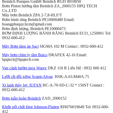
Beinlich Pumpen GmbH Beinlich RGD 0010050
Bơm Piston hướng tâm Beinlich ZA_2000155 HPQ TECH
Co.,LTD
Máy bơm Beinlich ZPA 2-7,8-HLF/T
Bơm bánh răng Beinlich PE10000480 Email:
hoangphuquy.hcm@gmail.com
Bơm định lượng, Beinlich PE10000473
BƠM ĐỊNH LƯỢNG BÁNH RĂNG Beinlich ECO_1250001 Tel:
0932-600-412
Máy Bơm tăng áp Saci
SIGMA 102 M Contact : 0932-600-412
Máy bơm chìm ly tâm Baico
DRAFEX 42-16 Email:
hpqtech@hpqtech.com
Van cánh bướm inox Warex
DKZ 110 R Liên Hệ : 0932 600 412
Lưỡi cắt đối xứng Scami-Alvan
HSK-A.63.M40A.75
Xi lanh thủy lực JUFAN
HC-A-70-SD-C-32 * 150ST Contact :
0932-600-412
Bơm tuần hoàn Beinlich
ZAD_2000152
Khớp nối chất lỏng Johnson-Fluiten
RH076019649 Tel: 0932-600-
412