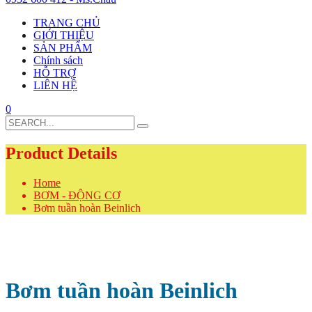
TRANG CHỦ
GIỚI THIỆU
SẢN PHẨM
Chính sách
HỖ TRỢ
LIÊN HỆ
0
Search
for:
Product Details
Home
BƠM - ĐỘNG CƠ
Bơm tuần hoàn Beinlich
Bơm tuần hoàn Beinlich