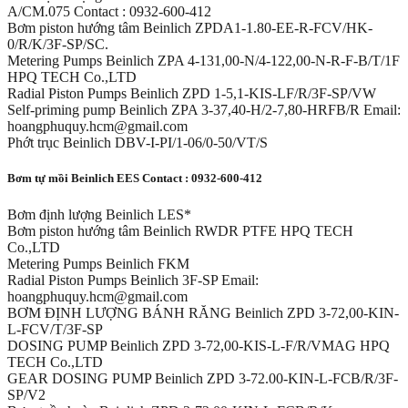
A/CM.075 Contact : 0932-600-412
Bơm piston hướng tâm Beinlich ZPDA1-1.80-EE-R-FCV/HK-
0/R/K/3F-SP/SC.
Metering Pumps Beinlich ZPA 4-131,00-N/4-122,00-N-R-F-B/T/1F
HPQ TECH Co.,LTD
Radial Piston Pumps Beinlich ZPD 1-5,1-KIS-LF/R/3F-SP/VW
Self-priming pump Beinlich ZPA 3-37,40-H/2-7,80-HRFB/R Email:
hoangphuquy.hcm@gmail.com
Phớt trục Beinlich DBV-I-PI/1-06/0-50/VT/S
Bơm tự mồi Beinlich EES Contact : 0932-600-412
Bơm định lượng Beinlich LES*
Bơm piston hướng tâm Beinlich RWDR PTFE HPQ TECH
Co.,LTD
Metering Pumps Beinlich FKM
Radial Piston Pumps Beinlich 3F-SP Email:
hoangphuquy.hcm@gmail.com
BƠM ĐỊNH LƯỢNG BÁNH RĂNG Beinlich ZPD 3-72,00-KIN-
L-FCV/T/3F-SP
DOSING PUMP Beinlich ZPD 3-72,00-KIS-L-F/R/VMAG HPQ
TECH Co.,LTD
GEAR DOSING PUMP Beinlich ZPD 3-72.00-KIN-L-FCB/R/3F-
SP/V2