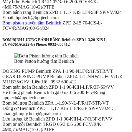
Máy bơm Beinlich TRGD 05/3-0.6-200-FCV/R/K-
4M0.75/MAG(10-G)/PTFE
Bơm bánh răng Beinlich ZPD 1-1,17-KIS-LF/R/3F-SP/VV/024
Email: hpqtech@hpqtech.com
Bơm piston xuyên tâm Beinlich
ZPD 2-15,70-KIS-L-
FCV/R/MAG(60-G)/024
BƠM ĐỊNH LƯỢNG BÁNH RĂNG Beinlich ZPD 1-3,20-KIS-L-
FCV/R/MAG(22-G) Phone: 0932-600412
Bơm Piston hướng tâm Beinlich
DOSING PUMP Beinlich ZPA 1-1,90-NLF/R/1F/STR/VT
GEAR DOSING PUMP Beinlich ΖΡΙ 4-121-ΝHW-L-FCV/T/K-
M11B35/Gl/Vt Liên Hệ : 0932 600 412
Bơm tuần hoàn Beinlich ZPD 1-1,90-KIH-LF/R/3F-SP/VV
Hệ thống phanh Beinlich Trgd 05/3-0,6 200-Fcv/Rmag ;
hpqtech@hpqtech.com
Bơm bôi trơn Beinlich ZPA 1-1,90-N-L-F/R/1F/STR/VT
Động cơ Beinlich ZPD 1-1,17-KIS-L-F/R/3F-SP/VV/024 ;
hoangphuquy.hcm@gmail.com
Lưu lượng kế Beinlich ZPD 1-1,90-KIH-L-F/R/3F-SP/VV
Bơm tự mồi Beinlich TRGD 05/3-0,6-200-FCV/R/K-
4M0,75/MAG(10-G)/PTFE