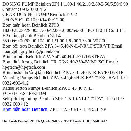
DOSING PUMP Beinlich ZPI 1 1.00/1.40/2.10/2.80/3.50/5.50/6.90
Contact : 0932-600-412
GEAR DOSING PUMP Beinlich ΖΡΙ 2
3.50/5.50/7.00/10.00/14.00/17.00
Bơm tuần hoàn Beinlich ΖΡΙ 3
18.00/22.00/29.00/37.00/42.00/56.00/69.00 HPQ TECH Co.,LTD
Hệ thống phanh Beinlich ΖΡΙ 4
55.00/69.00/83.00/104.00/121.00/138.00/173.00/207.00
Bơm bôi trơn Beinlich ZPA 3-45,40-N-L-F/R/1F/STR/VT Email:
hoangphuquy.hcm@gmail.com
Bơm tự mồi Beinlich ZPA 3-45,40-H-L-F/T/1F/STR/W
Bơm định lượng Beinlich TR12/2-2.40-350-FAP/R/SO Email:
hpqtech@hpqtech.com
Bơm piston hướng tâm Beinlich ZPA 3-45,40-N-R-FA/R/1F/STR
Metering Pumps Beinlich ZPA 3-45,40-H-R-FB/T/1F/STR/V1 Tel:
0932-600-412
Radial Piston Pumps Beinlich ZPA 3-45,40-N-L-
FCV/T/1F/STR/EPDM
Self-priming pump Beinlich ZPB 1-5.10-NLF/T/1F/VT Liên Hệ :
0932 600 412
Bơm tuần hoàn Beinlich
ZPD 1-2,50-KIN-LF/R/2F-SP
Shaft seals Beinlich ZPD 1-3,80-KIN-RF/R/2F-SP Contact : 0932-600-412