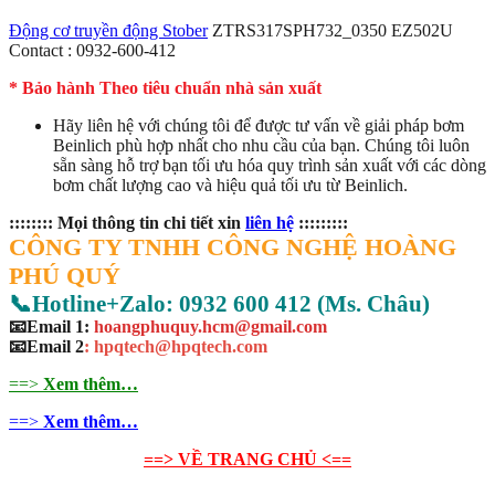
Động cơ truyền động Stober
ZTRS317SPH732_0350 EZ502U
Contact : 0932-600-412
* Bảo hành Theo tiêu chuẩn nhà sản xuất
Hãy liên hệ với chúng tôi để được tư vấn về giải pháp bơm
Beinlich phù hợp nhất cho nhu cầu của bạn. Chúng tôi luôn
sẵn sàng hỗ trợ bạn tối ưu hóa quy trình sản xuất với các dòng
bơm chất lượng cao và hiệu quả tối ưu từ Beinlich.
:::::::: Mọi thông tin chi tiết xin
liên hệ
:::::::::
CÔNG TY TNHH CÔNG NGHỆ HOÀNG
PHÚ QUÝ
📞Hotline+Zalo: 0932 600 412 (Ms. Châu)
📧Email 1:
hoangphuquy.hcm@gmail.com
📧Email 2
: hpqtech@hpqtech
.
com
==>
Xem thêm…
==>
Xem thêm…
==> VỀ TRANG CHỦ <==