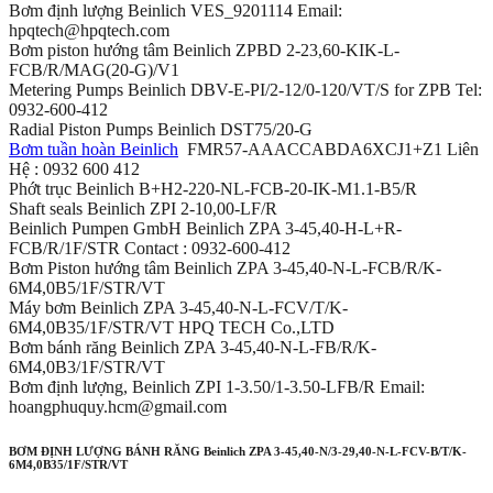
Bơm định lượng Beinlich VES_9201114 Email:
hpqtech@hpqtech.com
Bơm piston hướng tâm Beinlich ZPBD 2-23,60-KIK-L-
FCB/R/MAG(20-G)/V1
Metering Pumps Beinlich DBV-E-PI/2-12/0-120/VT/S for ZPB Tel:
0932-600-412
Radial Piston Pumps Beinlich DST75/20-G
Bơm tuần hoàn Beinlich
FMR57-AAACCABDA6XCJ1+Z1 Liên
Hệ : 0932 600 412
Phớt trục Beinlich B+H2-220-NL-FCB-20-IK-M1.1-B5/R
Shaft seals Beinlich ZPI 2-10,00-LF/R
Beinlich Pumpen GmbH Beinlich ZPA 3-45,40-H-L+R-
FCB/R/1F/STR Contact : 0932-600-412
Bơm Piston hướng tâm Beinlich ZPA 3-45,40-N-L-FCB/R/K-
6M4,0B5/1F/STR/VT
Máy bơm Beinlich ZPA 3-45,40-N-L-FCV/T/K-
6M4,0B35/1F/STR/VT HPQ TECH Co.,LTD
Bơm bánh răng Beinlich ZPA 3-45,40-N-L-FB/R/K-
6M4,0B3/1F/STR/VT
Bơm định lượng, Beinlich ZPI 1-3.50/1-3.50-LFB/R Email:
hoangphuquy.hcm@gmail.com
BƠM ĐỊNH LƯỢNG BÁNH RĂNG Beinlich ZPA 3-45,40-N/3-29,40-N-L-FCV-B/T/K-
6M4,0B35/1F/STR/VT