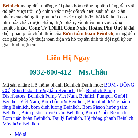
Beinlich
mang đến những giải pháp bơm công nghiệp hàng đầu với
độ bền vượt trội, độ chính xác tuyệt đối và hiệu suất tối đa. Sản
phẩm của chúng tôi phù hợp cho các ngành đòi hỏi kỹ thuật cao
như hóa chất, dược phẩm, thực phẩm, và nhiều lĩnh vực công
nghiệp khác.
Công Ty TNHH Công Nghệ Hoàng Phú Quý
là đại
diện phân phối chính thức của
Bơm tuần hoàn Beinlich
, mang đến
các giải pháp kỹ thuật toàn diện và hỗ trợ tận tình từ đội ngũ kỹ sư
giàu kinh nghiệm.
Liên Hệ Ngay
0932-600-412 Ms.Châu
Mã sản phẩm:
Hệ thống phanh Beinlich
Danh mục:
BƠM - ĐỘNG
CƠ
,
Bơm Piston hướng tâm Beinlich
Thẻ:
Beinlich Pump
Distributors
,
Beinlich Pump Viet Nam
,
Beinlich Pumpen GmbH
,
Beinlich Việt Nam
,
Bơm bôi trơn Beinlich
,
Bơm định lượng bánh
răng Beinlich
,
bơm định lượng Beinlich
,
Bơm Piston hướng tâm
Beinlich
,
Bơm piston xuyên tâm Beinlich
,
Bơm tự mồi Beinlich
,
Bơm tuần hoàn Beinlich
,
Đại lý Beinlich
,
Hệ thống phanh Beinlich
,
Máy bơm Beinlich
Mô tả