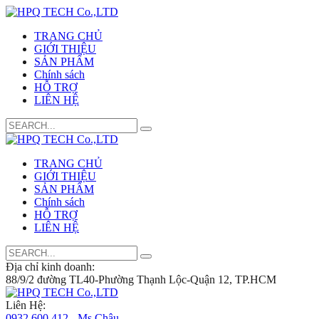
TRANG CHỦ
GIỚI THIỆU
SẢN PHẨM
Chính sách
HỖ TRỢ
LIÊN HỆ
Search
for:
TRANG CHỦ
GIỚI THIỆU
SẢN PHẨM
Chính sách
HỖ TRỢ
LIÊN HỆ
Search
for:
Địa chỉ kinh doanh:
88/9/2 đường TL40-Phường Thạnh Lộc-Quận 12, TP.HCM
Liên Hệ:
0932 600 412 - Ms.Châu