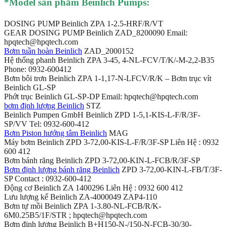
*Mod
el sản phẩm Beinlich Pumps:
DOSING PUMP Beinlich ZPA 1-2.5-HRF/R/VT
GEAR DOSING PUMP Beinlich ZAD_8200090 Email:
hpqtech@hpqtech.com
Bơm tuần hoàn Beinlich
ZAD_2000152
Hệ thống phanh Beinlich ZPA 3-45, 4-NL-FCV/T/K/-M-2,2-B35
Phone: 0932-600412
Bơm bôi trơn Beinlich ZPA 1-1,17-N-LFCV/R/K – Bơm trục vít
Beinlich GL-SP
Phớt trục Beinlich GL-SP-DP Email: hpqtech@hpqtech.com
bơm định lượng Beinlich
STZ
Beinlich Pumpen GmbH Beinlich ZPD 1-5,1-KIS-L-F/R/3F-
SP/VV Tel: 0932-600-412
Bơm Piston hướng tâm Beinlich
MAG
Máy bơm Beinlich ZPD 3-72,00-KIS-L-F/R/3F-SP Liên Hệ : 0932
600 412
Bơm bánh răng Beinlich ZPD 3-72,00-KIN-L-FCB/R/3F-SP
Bơm định lượng bánh răng Beinlich
ZPD 3-72,00-KIN-L-FB/T/3F-
SP Contact : 0932-600-412
Động cơ Beinlich ZA 1400296 Liên Hệ : 0932 600 412
Lưu lượng kế Beinlich ZA-4000049 ZAP4-110
Bơm tự mồi Beinlich ZPA 1-3.80-NL-FCB/R/K-
6M0.25B5/1F/STR ; hpqtech@hpqtech.com
Bơm định lượng Beinlich B+H150-N-/150-N-FCB-30/30-