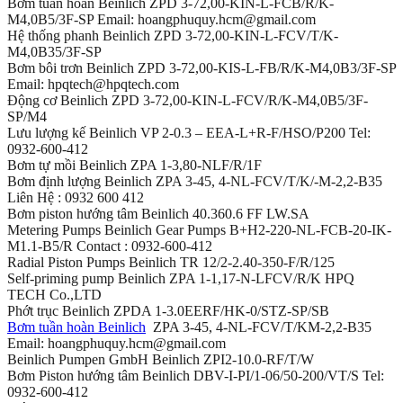
Bơm tuần hoàn Beinlich ZPD 3-72,00-KIN-L-FCB/R/K-
M4,0B5/3F-SP Email: hoangphuquy.hcm@gmail.com
Hệ thống phanh Beinlich ZPD 3-72,00-KIN-L-FCV/T/K-
M4,0B35/3F-SP
Bơm bôi trơn Beinlich ZPD 3-72,00-KIS-L-FB/R/K-M4,0B3/3F-SP
Email: hpqtech@hpqtech.com
Động cơ Beinlich ZPD 3-72,00-KIN-L-FCV/R/K-M4,0B5/3F-
SP/M4
Lưu lượng kế Beinlich VP 2-0.3 – EEA-L+R-F/HSO/P200 Tel:
0932-600-412
Bơm tự mồi Beinlich ZPA 1-3,80-NLF/R/1F
Bơm định lượng Beinlich ZPA 3-45, 4-NL-FCV/T/K/-M-2,2-B35
Liên Hệ : 0932 600 412
Bơm piston hướng tâm Beinlich 40.360.6 FF LW.SA
Metering Pumps Beinlich Gear Pumps B+H2-220-NL-FCB-20-IK-
M1.1-B5/R Contact : 0932-600-412
Radial Piston Pumps Beinlich TR 12/2-2.40-350-F/R/125
Self-priming pump Beinlich ZPA 1-1,17-N-LFCV/R/K HPQ
TECH Co.,LTD
Phớt trục Beinlich ZPDA 1-3.0EERF/HK-0/STZ-SP/SB
Bơm tuần hoàn Beinlich
ZPA 3-45, 4-NL-FCV/T/KM-2,2-B35
Email: hoangphuquy.hcm@gmail.com
Beinlich Pumpen GmbH Beinlich ZPI2-10.0-RF/T/W
Bơm Piston hướng tâm Beinlich DBV-I-PI/1-06/50-200/VT/S Tel:
0932-600-412