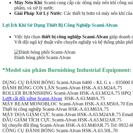
Máy Nén Khí
: Scami cung cấp các dòng máy nén khí công suấ
phẩm, và xử lý nước.
Giải Pháp Xử Lý Nước
: Các thiết bị bơm và máy nén khí của
Lợi Ích Khi Sử Dụng Thiết Bị Công Nghiệp Scami-Alvan
Việc lựa chọn
thiết bị công nghiệp Scami-Alvan
giúp doanh ng
Với đội ngũ kỹ thuật viên chuyên nghiệp và hệ thống phân phố
Đánh bóng phôi Scami-Alvan
*Mod
el sản phẩm Burnishing Industrial Equipment:
DỤNG CỤ ĐÁNH BÓNG Scami-Alvan 6400 – KL G x – 035000 H6 
ĐÁNH BÓNG CON LĂN Scami-Alvan HSK-A.63.M24A.75
ROLLER BURNISHING Scami-Alvan HSK-A.63.M32A.75 HPQ 
Lưỡi cắt đối xứng Scami-Alvan
HSK-A.63.M40A.75
MÁY REAM MONOBLOC Scami-Alvan HSK-A.63.M50A.70 Email
Thiết bị công nghiệp Scami-Alvan HSK-A.63.M63A.75
MÁY DOA GIẢM CỰC Scami-Alvan HSK-A.63.M24AR.75 Email: 
ĐẦU GIẢM TÍCH CỰC Scami-Alvan HSK-A.63.M32AR.75
bộ chuyển đổi lồng Scami-Alvan HSK-A.63.M40AR.75 Tel: 0932-6
CÔNG CỤ ĐÁNH BÓNG Scami-Alvan HSK-A.63.50L.70