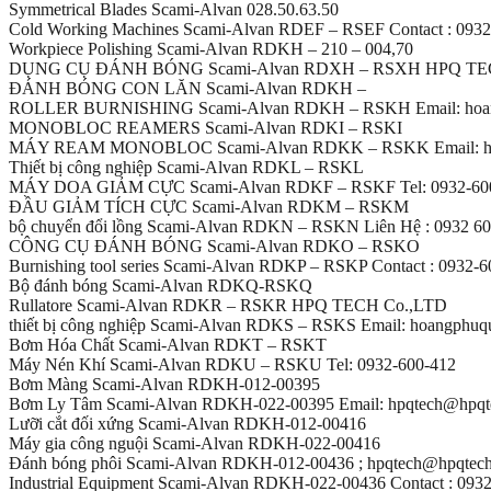
Symmetrical Blades Scami-Alvan 028.50.63.50
Cold Working Machines Scami-Alvan RDEF – RSEF Contact : 0932
Workpiece Polishing Scami-Alvan RDKH – 210 – 004,70
DỤNG CỤ ĐÁNH BÓNG Scami-Alvan RDXH – RSXH HPQ TE
ĐÁNH BÓNG CON LĂN Scami-Alvan RDKH –
ROLLER BURNISHING Scami-Alvan RDKH – RSKH Email: hoan
MONOBLOC REAMERS Scami-Alvan RDKI – RSKI
MÁY REAM MONOBLOC Scami-Alvan RDKK – RSKK Email: hp
Thiết bị công nghiệp Scami-Alvan RDKL – RSKL
MÁY DOA GIẢM CỰC Scami-Alvan RDKF – RSKF Tel: 0932-60
ĐẦU GIẢM TÍCH CỰC Scami-Alvan RDKM – RSKM
bộ chuyển đổi lồng Scami-Alvan RDKN – RSKN Liên Hệ : 0932 60
CÔNG CỤ ĐÁNH BÓNG Scami-Alvan RDKO – RSKO
Burnishing tool series Scami-Alvan RDKP – RSKP Contact : 0932-
Bộ đánh bóng Scami-Alvan RDKQ-RSKQ
Rullatore Scami-Alvan RDKR – RSKR HPQ TECH Co.,LTD
thiết bị công nghiệp Scami-Alvan RDKS – RSKS Email: hoangphu
Bơm Hóa Chất Scami-Alvan RDKT – RSKT
Máy Nén Khí Scami-Alvan RDKU – RSKU Tel: 0932-600-412
Bơm Màng Scami-Alvan RDKH-012-00395
Bơm Ly Tâm Scami-Alvan RDKH-022-00395 Email: hpqtech@hpqt
Lưỡi cắt đối xứng Scami-Alvan RDKH-012-00416
Máy gia công nguội Scami-Alvan RDKH-022-00416
Đánh bóng phôi Scami-Alvan RDKH-012-00436 ; hpqtech@hpqtec
Industrial Equipment Scami-Alvan RDKH-022-00436 Contact : 093