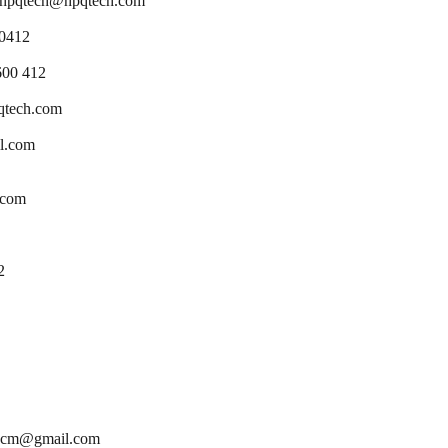
pqtech@hpqtech.com
00412
600 412
tech.com
l.com
.com
2
.hcm@gmail.com