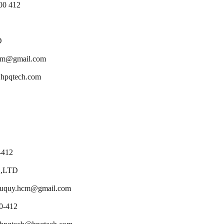
00 412
D
cm@gmail.com
@hpqtech.com
-412
.,LTD
phuquy.hcm@gmail.com
0-412