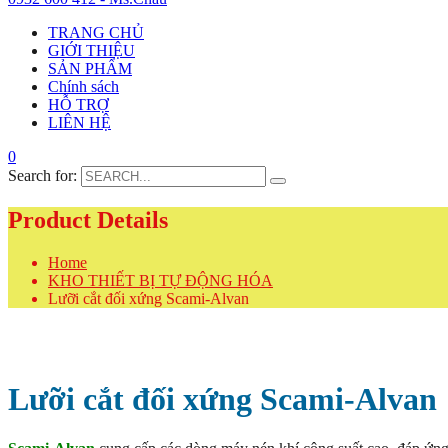
TRANG CHỦ
GIỚI THIỆU
SẢN PHẨM
Chính sách
HỖ TRỢ
LIÊN HỆ
0
Search for:
Product Details
Home
KHO THIẾT BỊ TỰ ĐỘNG HÓA
Lưỡi cắt đối xứng Scami-Alvan
Lưỡi cắt đối xứng Scami-Alvan