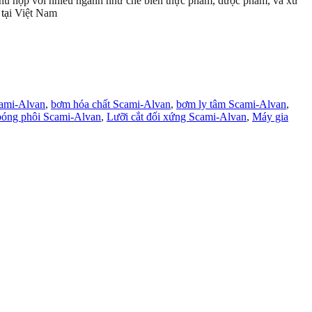
 phù hợp với nhiều ngành như chế biến thực phẩm, dược phẩm, và xử
n
t
ạ
i Việt Nam
ami-Alvan
,
bơm hóa chất Scami-Alvan
,
bơm ly tâm Scami-Alvan
,
óng phôi Scami-Alvan
,
Lưỡi cắt đối xứng Scami-Alvan
,
Máy gia