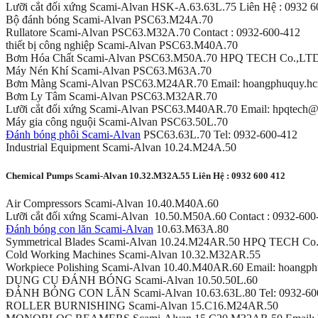
Lưỡi cắt đối xứng Scami-Alvan HSK-A.63.63L.75 Liên Hệ : 0932 6
Bộ đánh bóng Scami-Alvan PSC63.M24A.70
Rullatore Scami-Alvan PSC63.M32A.70 Contact : 0932-600-412
thiết bị công nghiệp Scami-Alvan PSC63.M40A.70
Bơm Hóa Chất Scami-Alvan PSC63.M50A.70 HPQ TECH Co.,LT
Máy Nén Khí Scami-Alvan PSC63.M63A.70
Bơm Màng Scami-Alvan PSC63.M24AR.70 Email: hoangphuquy.h
Bơm Ly Tâm Scami-Alvan PSC63.M32AR.70
Lưỡi cắt đối xứng Scami-Alvan PSC63.M40AR.70 Email: hpqtech
Máy gia công nguội Scami-Alvan PSC63.50L.70
Đánh bóng phôi Scami-Alvan
PSC63.63L.70 Tel: 0932-600-412
Industrial Equipment Scami-Alvan 10.24.M24A.50
Chemical Pumps Scami-Alvan 10.32.M32A.55 Liên Hệ : 0932 600 412
Air Compressors Scami-Alvan 10.40.M40A.60
Lưỡi cắt đối xứng Scami-Alvan 10.50.M50A.60 Contact : 0932-600
Đánh bóng con lăn Scami-Alvan
10.63.M63A.80
Symmetrical Blades Scami-Alvan 10.24.M24AR.50 HPQ TECH Co
Cold Working Machines Scami-Alvan 10.32.M32AR.55
Workpiece Polishing Scami-Alvan 10.40.M40AR.60 Email: hoang
DỤNG CỤ ĐÁNH BÓNG Scami-Alvan 10.50.50L.60
ĐÁNH BÓNG CON LĂN Scami-Alvan 10.63.63L.80 Tel: 0932-60
ROLLER BURNISHING Scami-Alvan 15.C16.M24AR.50