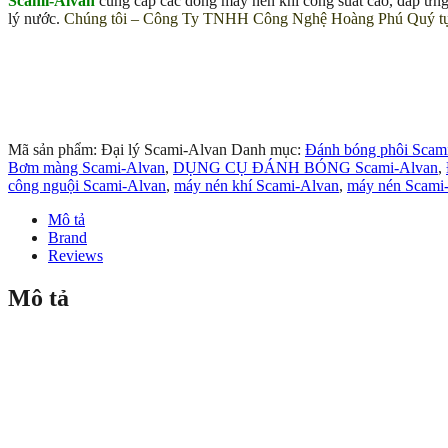
Scami-Alvan
cung cấp các dòng máy nén khí công suất cao, đáp ứng
lý nước.
Chúng tôi – Công Ty TNHH Công Nghệ Hoàng Phú Quý tự h
Mã sản phẩm:
Đại lý Scami-Alvan
Danh mục:
Đánh bóng phôi Scam
Bơm màng Scami-Alvan
,
DỤNG CỤ ĐÁNH BÓNG Scami-Alvan
,
công nguội Scami-Alvan
,
máy nén khí Scami-Alvan
,
máy nén Scami
Mô tả
Brand
Reviews
Mô tả