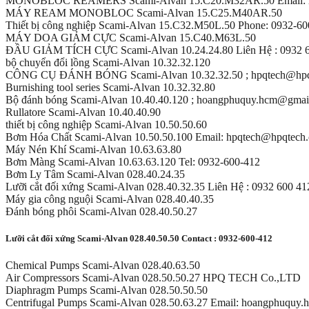
MONOBLOC REAMERS Scami-Alvan 15.C20.M32AR.50 Email: h
MÁY REAM MONOBLOC Scami-Alvan 15.C25.M40AR.50
Thiết bị công nghiệp Scami-Alvan 15.C32.M50L.50 Phone: 0932-6
MÁY DOA GIẢM CỰC Scami-Alvan 15.C40.M63L.50
ĐẦU GIẢM TÍCH CỰC Scami-Alvan 10.24.24.80 Liên Hệ : 0932 
bộ chuyển đổi lồng Scami-Alvan 10.32.32.120
CÔNG CỤ ĐÁNH BÓNG Scami-Alvan 10.32.32.50 ; hpqtech@hpq
Burnishing tool series Scami-Alvan 10.32.32.80
Bộ đánh bóng Scami-Alvan 10.40.40.120 ; hoangphuquy.hcm@gmai
Rullatore Scami-Alvan 10.40.40.90
thiết bị công nghiệp Scami-Alvan 10.50.50.60
Bơm Hóa Chất Scami-Alvan 10.50.50.100 Email: hpqtech@hpqtech
Máy Nén Khí Scami-Alvan 10.63.63.80
Bơm Màng Scami-Alvan 10.63.63.120 Tel: 0932-600-412
Bơm Ly Tâm Scami-Alvan 028.40.24.35
Lưỡi cắt đối xứng Scami-Alvan 028.40.32.35 Liên Hệ : 0932 600 41
Máy gia công nguội Scami-Alvan 028.40.40.35
Đánh bóng phôi Scami-Alvan 028.40.50.27
Lưỡi cắt đối xứng Scami-Alvan 028.40.50.50 Contact : 0932-600-412
Chemical Pumps Scami-Alvan 028.40.63.50
Air Compressors Scami-Alvan 028.50.50.27 HPQ TECH Co.,LTD
Diaphragm Pumps Scami-Alvan 028.50.50.50
Centrifugal Pumps Scami-Alvan 028.50.63.27 Email: hoangphuquy