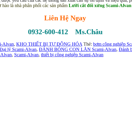
 được yêu cầu của các hệ thống sản xuất cần sự ổn định và hiệu quả,
ào là nhà phân phối các sản phẩm
Lưỡi cắt đối xứng Scami-Alva
Liên Hệ Ngay
0932-600-412 Ms.Châu
i-Alvan
,
KHO THIẾT BỊ TỰ ĐỘNG HÓA
Thẻ:
bơm công nghiệp Sc
Đại lý Scami-Alvan
,
ĐÁNH BÓNG CON LĂN Scami-Alvan
,
Đánh b
-Alvan
,
Scami-Alvan
,
thiết bị công nghiệp Scami-Alvan