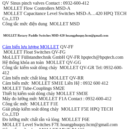
QV Sinus pinch valves Contact : 0932-600-412
MOLLET Flow Controllers MSD-A
MOLLET Capacitance Level Switches MSD-A…420 HPQ TECH
Co.,LTD
Công tắc mức điện dung MOLLET MSD
MOLLET Rotary Paddle Switches MSD-420 hoangphuquy.hcm@gmail.com
Cảm biến lưu lượng MOLLET
QV-FF
MOLLET Float Switches QV-FG
MoLLET Füllstandtechnik GmbH QV-FR hpqtech@hpqtech.com
Hệ thống khóa an toàn MOLLET QV-GG
Công tắc kiểm soát dòng chảy MOLLET QV-GR Tel: 0932-600-
412
Cảm biến mức chất lỏng MOLLET QV-RR
Cảm biến mức MOLLET SM1E Liên Hệ : 0932 600 412
MOLLET Tube-Couplings SM2E
Thiết bị kiểm soát dòng chảy MOLLET SM3E
Máy đo lường mức MOLLET F1A Contact : 0932-600-412
Công tắc mức MOLLET F1E
Giải pháp kiểm soát dòng chảy MOLLET F5E HPQ TECH
Co.,LTD
Đo lường mức chất rắn và lỏng MOLLET F6E
MOLLET Level Switches F7E hoangphuquy.hcm@gmail.com