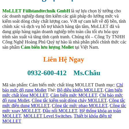
MoLLET Füllstandtechnik GmbH
là sự lựa chọn lý tưởng cho
các doanh nghiệp đang tìm kiếm các giải pháp đo lường mức và
kiểm soát dòng chảy chất lượng cao. Với sự cam kết về độ bền, tính
chính xác và dịch vụ hỗ trợ khách hàng tận tâm, MoLLET đã và
đang giúp hàng ngàn doanh nghiệp trên toàn cầu tối ưu hóa quy
trình sản xuất và tăng tính cạnh tranh. Chúng tôi – Công Ty TNHH
Công Nghệ Hoàng Phú Quý tự hào là nhà phân phối chính thức các
sản phẩm
Cảm biến lưu lượng Mollet
tại Việt Nam.
Liên Hệ Ngay
0932-600-412 Ms.Châu
Mã sản phẩm:
Cảm biến mức chất lỏng MOLLET
Danh mục:
Chỉ
báo mức độ rung Mollet
Thẻ:
Bộ điều khiển MOLLET
,
Cảm biến
mức chất lỏng MOLLET
,
Cảm biến mức MOLLET
,
Chỉ báo mức
độ rung Mollet
,
Công tắc kiểm soát dòng chảy MOLLET
,
Công tắc
mức điện dung MOLLET
,
Công tắc mức phao MOLLET
,
Công tắc
mức xoay MOLLET
,
Đầu nối MOLLET
,
Hệ thống khóa an toàn
MOLLET
,
MOLLET Level Switches
,
Thiết bị khóa điện tử
MOLLET