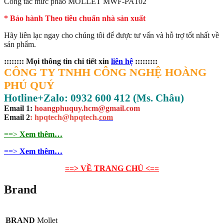
Công tắc mức phao MOLLET MWF-PA102
* Bảo hành Theo tiêu chuẩn nhà sản xuất
Hãy liên lạc ngay cho chúng tôi để được tư vấn và hỗ trợ tốt nhất về
sản phẩm.
:::::::: Mọi thông tin chi tiết xin
liên hệ
:::::::::
CÔNG TY TNHH CÔNG NGHỆ HOÀNG
PHÚ QUÝ
Hotline+Zalo: 0932 600 412 (Ms. Châu)
Email 1:
hoangphuquy.hcm@gmail.com
Email 2
: hpqtech@hpqtech
.
com
==>
Xem thêm…
==>
Xem thêm…
==> VỀ TRANG CHỦ <==
Brand
BRAND
Mollet