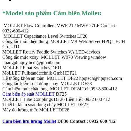
*Model sản phẩm Cảm biến Mollet:
MOLLET Flow Controllers MWF 21 / MWF 27LF Contact :
0932-600-412
MOLLET Capacitance Level Switches LF20
Công tắc mức điện dung MOLLET VB Web-Server HPQ TECH
Co.,LTD
MOLLET Rotary Paddle Switches VA LED-devices
Công tắc mức xoay MOLLET W070 Viewing window
hoangphuquy.hcm@gmail.com
MOLLET Float Switches DF11
MoLLET Füllstandtechnik GmbHDF21
Hệ thống khóa an toàn MOLLET DF22 hpqtech@hpqtech.com
Công tắc kiểm soát dòng chảy MOLLET DF23
Cảm biến mức chất lỏng MOLLET DF24 Tel: 0932-600-412
Cảm biến áp suất MOLLET
DF25
MOLLET Tube-Couplings DF26 Liên Hệ : 0932 600 412
Thiết bị kiểm soát dòng chảy MOLLET DF27
Máy đo lường mức MOLLETDF28
Cảm biến lưu lượng Mollet
DF30 Contact : 0932-600-412