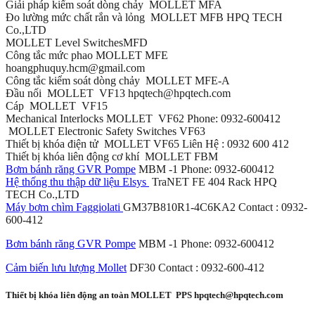
Giải pháp kiểm soát dòng chảy MOLLET MFA
Đo lường mức chất rắn và lỏng MOLLET MFB HPQ TECH
Co.,LTD
MOLLET Level SwitchesMFD
Công tắc mức phao MOLLET MFE
hoangphuquy.hcm@gmail.com
Công tắc kiểm soát dòng chảy MOLLET MFE-A
Đầu nối MOLLET VF13 hpqtech@hpqtech.com
Cáp MOLLET VF15
Mechanical Interlocks MOLLET VF62 Phone: 0932-600412
MOLLET Electronic Safety Switches VF63
Thiết bị khóa điện tử MOLLET VF65 Liên Hệ : 0932 600 412
Thiết bị khóa liên động cơ khí MOLLET FBM
Bơm bánh răng GVR Pompe
MBM -1 Phone: 0932-600412
Hệ thống thu thập dữ liệu Elsys
TraNET FE 404 Rack HPQ
TECH Co.,LTD
Máy bơm chìm Faggiolati
GM37B810R1-4C6KA2 Contact : 0932-
600-412
Bơm bánh răng GVR Pompe
MBM -1 Phone: 0932-600412
Cảm biến lưu lượng Mollet
DF30 Contact : 0932-600-412
Thiết bị khóa liên động an toàn MOLLET PPS hpqtech@hpqtech.com