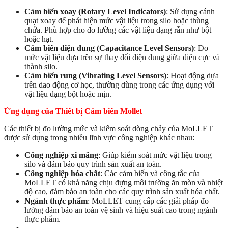
Cảm biến xoay (Rotary Level Indicators)
: Sử dụng cánh
quạt xoay để phát hiện mức vật liệu trong silo hoặc thùng
chứa. Phù hợp cho đo lường các vật liệu dạng rắn như bột
hoặc hạt.
Cảm biến điện dung (Capacitance Level Sensors)
: Đo
mức vật liệu dựa trên sự thay đổi điện dung giữa điện cực và
thành silo.
Cảm biến rung (Vibrating Level Sensors)
: Hoạt động dựa
trên dao động cơ học, thường dùng trong các ứng dụng với
vật liệu dạng bột hoặc mịn.
Ứng dụng của Thiết bị Cảm biến Mollet
Các thiết bị đo lường mức và kiểm soát dòng chảy của MoLLET
được sử dụng trong nhiều lĩnh vực công nghiệp khác nhau:
Công nghiệp xi măng
: Giúp kiểm soát mức vật liệu trong
silo và đảm bảo quy trình sản xuất an toàn.
Công nghiệp hóa chất
: Các cảm biến và công tắc của
MoLLET có khả năng chịu đựng môi trường ăn mòn và nhiệt
độ cao, đảm bảo an toàn cho các quy trình sản xuất hóa chất.
Ngành thực phẩm
: MoLLET cung cấp các giải pháp đo
lường đảm bảo an toàn vệ sinh và hiệu suất cao trong ngành
thực phẩm.