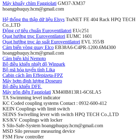
Máy khuấy chìm Faggiolati
GM37-XM37
hoangphuquy.hcm@gmail.com
Hệ thống thu thập dữ liệu Elsys
TraNET FE 404 Rack HPQ TECH
Co.,LTD
Động cơ tiêu chuẩn Euroventilatori
EUc251
Quạt hướng trục Euroventilatori
EUMC 1601
Quạt hướng trục áp suất Euroventilatori
EVL 355/B
Cảm biến vòng quay Elco
EB38A6-C4PR-1200.6M4300
hoangphuquy.hcm@gmail.com
Cảm biến khí Nemoto
Bộ điều khiển nhiệt độ Winpark
Bộ mã hóa tuyến tính Lika
Cabin cách âm Effepizeta-FPZ
Máy bơm định lượng Doseuro
Bộ điều khiển DFE
Máy trộn điện Faggiolati
XM40B813R1-6C6LA5
TA Swimming level indicator
KC Coded coupling systems Contact : 0932-600-412
KEIN Couplings with limit switch
SEINS Swivelling lever with switch HPQ TECH Co.,LTD
KS/KV Couplings with locker
S Silo-Safe-System hoangphuquy.hcm@gmail.com
MSD Silo pressure measuring device
FSM Flow controller