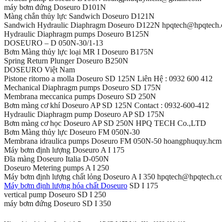
máy bơm đứng Doseuro D101N
Màng chắn thủy lực Sandwich Doseuro D121N
Sandwich Hydraulic Diaphragm Doseuro D122N hpqtech@hpqtech
Hydraulic Diaphragm pumps Doseuro B125N
DOSEURO – D 050N-30/1-13
Bơm Màng thủy lực loại MR I Doseuro B175N
Spring Return Plunger Doseuro B250N
DOSEURO Việt Nam
Pistone ritorno a molla Doseuro SD 125N Liên Hệ : 0932 600 412
Mechanical Diaphragm pumps Doseuro SD 175N
Membrana meccanica pumps Doseuro SD 250N
Bơm màng cơ khí Doseuro AP SD 125N Contact : 0932-600-412
Hydraulic Diaphragm pump Doseuro AP SD 175N
Bơm màng cơ học Doseuro AP SD 250N HPQ TECH Co.,LTD
Bơm Màng thủy lực Doseuro FM 050N-30
Membrana idraulica pumps Doseuro FM 050N-50 hoangphuquy.hc
Máy bơm định lượng Doseuro A I 175
Đĩa màng Doseuro Italia D-050N
Doseuro Metering pumps A I 250
Máy bơm định lượng chất lỏng Doseuro A I 350 hpqtech@hpqtech.
Máy bơm định lượng hóa chất Doseuro
SD I 175
vertical pump Doseuro SD I 250
máy bơm đứng Doseuro SD I 350