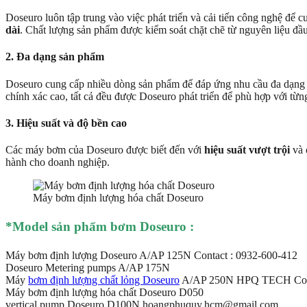
Doseuro luôn tập trung vào việc phát triển và cải tiến công nghệ để
dài
. Chất lượng sản phẩm được kiểm soát chặt chẽ từ nguyên liệu đầu
2. Đa dạng sản phẩm
Doseuro cung cấp nhiều dòng sản phẩm để đáp ứng nhu cầu đa dạng 
chính xác cao, tất cả đều được Doseuro phát triển để phù hợp với từn
3. Hiệu suất và độ bền cao
Các máy bơm của Doseuro được biết đến với
hiệu suất vượt trội
và
hành cho doanh nghiệp.
Máy bơm định lượng hóa chất Doseuro
*Model sản phẩm bơm Doseuro :
Máy bơm định lượng Doseuro A/AP 125N Contact : 0932-600-412
Doseuro Metering pumps A/AP 175N
Máy
bơm định lượng chất lỏng Doseuro
A/AP 250N HPQ TECH Co
Máy bơm định lượng hóa chất Doseuro D050
vertical pump Doseuro D100N hoangphuquy.hcm@gmail.com