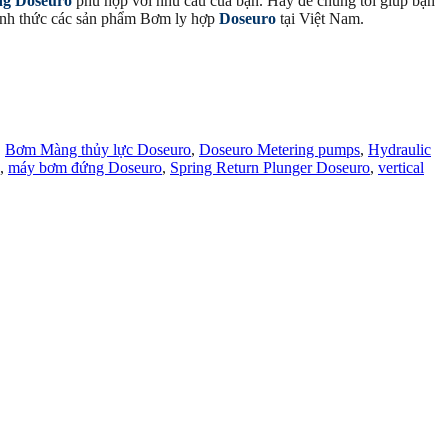
ng Doseuro
phù hợp với nhu cầu của bạn. Hãy để chúng tôi giúp bạn
nh thức các sản phẩm Bơm ly hợp
Doseuro
tại Việt Nam.
,
Bơm Màng thủy lực Doseuro
,
Doseuro Metering pumps
,
Hydraulic
,
máy bơm đứng Doseuro
,
Spring Return Plunger Doseuro
,
vertical