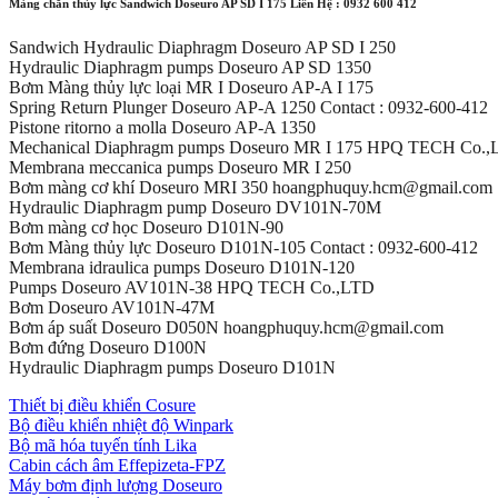
Màng chắn thủy lực Sandwich Doseuro AP SD I 175 Liên Hệ : 0932 600 412
Sandwich Hydraulic Diaphragm Doseuro AP SD I 250
Hydraulic Diaphragm pumps Doseuro AP SD 1350
Bơm Màng thủy lực loại MR I Doseuro AP-A I 175
Spring Return Plunger Doseuro AP-A 1250 Contact : 0932-600-412
Pistone ritorno a molla Doseuro AP-A 1350
Mechanical Diaphragm pumps Doseuro MR I 175 HPQ TECH Co.
Membrana meccanica pumps Doseuro MR I 250
Bơm màng cơ khí Doseuro MRI 350 hoangphuquy.hcm@gmail.com
Hydraulic Diaphragm pump Doseuro DV101N-70M
Bơm màng cơ học Doseuro D101N-90
Bơm Màng thủy lực Doseuro D101N-105 Contact : 0932-600-412
Membrana idraulica pumps Doseuro D101N-120
Pumps Doseuro AV101N-38 HPQ TECH Co.,LTD
Bơm Doseuro AV101N-47M
Bơm áp suất Doseuro D050N hoangphuquy.hcm@gmail.com
Bơm đứng Doseuro D100N
Hydraulic Diaphragm pumps Doseuro D101N
Thiết bị điều khiển Cosure
Bộ điều khiển nhiệt độ Winpark
Bộ mã hóa tuyến tính Lika
Cabin cách âm Effepizeta-FPZ
Máy bơm định lượng Doseuro