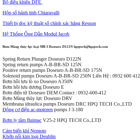
Bộ điều khiển DFE
Hộp số hành tinh Chiaravalli
Thiết bị đọc kỹ thuật số chính xác hãng Resson
Hệ Thống Ống Dẫn Modul Jacob
Bơm Màng thủy lực loại MR I Doseuro D121N hpqtech@hpqtech.com
Spring Return Plunger Doseuro D122N
Spring return pumps A-B-BR-SD 125N
Positive return pumps Doseuro A-B-BR-SD 175N
Solenoid pumps Doseuro A-B-BR-SD 250N Liên Hệ : 0932 600 412
Bơm hồi lưu lò xo Doseuro A350N
Bơm hồi lưu dương Doseuro E
Bơm điện từ Doseuro DEM Contact : 0932-600-412
Bơm Màng thủy lực Doseuro DRV
Membrana idraulica pumps Doseuro DRC HPQ TECH Co.,LTD
Động cơ điện ac-motoren
pumps J 3-180
Bơm ly tâm fluimac
V25-2 HPQ TECH Co.,LTD
Cảm biến khí Nemoto
Khớp nối kim loại Deublin