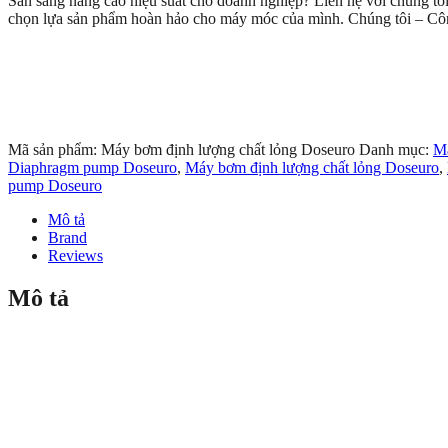
Sẵn sàng nâng cao hiệu suất cho doanh nghiệp? Liên hệ với chúng tô
chọn lựa sản phẩm hoàn hảo cho máy móc của mình. Chúng tôi – C
Mã sản phẩm:
Máy bơm định lượng chất lỏng Doseuro
Danh mục:
Má
Diaphragm pump Doseuro
,
Máy bơm định lượng chất lỏng Doseuro
,
pump Doseuro
Mô tả
Brand
Reviews
Mô tả