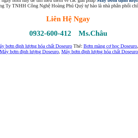
i ngay hôm nay để tìm hiểu thêm về các giải pháp
Máy bơm định lượ
ông Ty TNHH Công Nghệ Hoàng Phú Quý tự hào là nhà phân phối chí
Liên Hệ Ngay
0932-600-412 Ms.Châu
y bơm định lượng hóa chất Doseuro
Thẻ:
Bơm màng cơ học Doseuro
Máy bơm định lượng Doseuro
,
Máy bơm định lượng hóa chất Doseuro