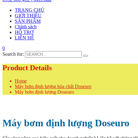
TRANG CHỦ
GIỚI THIỆU
SẢN PHẨM
Chính sách
HỖ TRỢ
LIÊN HỆ
0
Search for:
Product Details
Home
Máy bơm định lượng hóa chất Doseuro
Máy bơm định lượng Doseuro
Máy bơm định lượng Doseuro