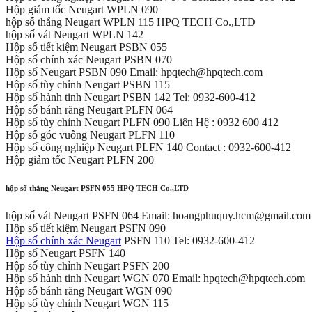
Hộp giảm tốc Neugart WPLN 090
hộp số thẳng Neugart WPLN 115 HPQ TECH Co.,LTD
hộp số vát Neugart WPLN 142
Hộp số tiết kiệm Neugart PSBN 055
Hộp số chính xác Neugart PSBN 070
Hộp số Neugart PSBN 090 Email: hpqtech@hpqtech.com
Hộp số tùy chỉnh Neugart PSBN 115
Hộp số hành tinh Neugart PSBN 142 Tel: 0932-600-412
Hộp số bánh răng Neugart PLFN 064
Hộp số tùy chỉnh Neugart PLFN 090 Liên Hệ : 0932 600 412
Hộp số góc vuông Neugart PLFN 110
Hộp số công nghiệp Neugart PLFN 140 Contact : 0932-600-412
Hộp giảm tốc Neugart PLFN 200
hộp số thẳng Neugart PSFN 055 HPQ TECH Co.,LTD
hộp số vát Neugart PSFN 064 Email: hoangphuquy.hcm@gmail.com
Hộp số tiết kiệm Neugart PSFN 090
Hộp số chính xác Neugart
PSFN 110 Tel: 0932-600-412
Hộp số Neugart PSFN 140
Hộp số tùy chỉnh Neugart PSFN 200
Hộp số hành tinh Neugart WGN 070 Email: hpqtech@hpqtech.com
Hộp số bánh răng Neugart WGN 090
Hộp số tùy chỉnh Neugart WGN 115