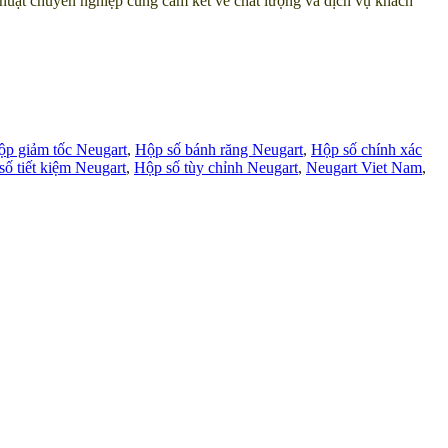
ỹ thuật chuyên nghiệp cùng cam kết về chất lượng và dịch vụ khách
ộp giảm tốc Neugart
,
Hộp số bánh răng Neugart
,
Hộp số chính xác
số tiết kiệm Neugart
,
Hộp số tùy chỉnh Neugart
,
Neugart Viet Nam
,