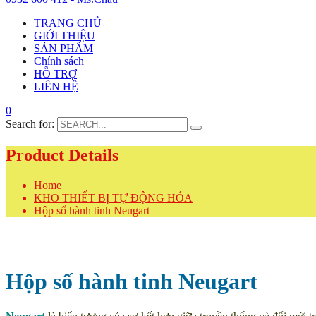
TRANG CHỦ
GIỚI THIỆU
SẢN PHẨM
Chính sách
HỖ TRỢ
LIÊN HỆ
0
Search for:
Product Details
Home
KHO THIẾT BỊ TỰ ĐỘNG HÓA
Hộp số hành tinh Neugart
Hộp số hành tinh Neugart