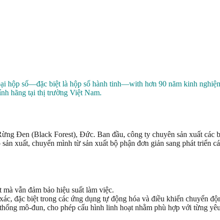
 loại hộp số—đặc biệt là hộp số hành tinh—with hơn 90 năm kinh ng
nh hãng tại thị trường Việt Nam.
ừng Đen (Black Forest), Đức. Ban đầu, công ty chuyên sản xuất các bộ
ản xuất, chuyển mình từ sản xuất bộ phận đơn giản sang phát triển các
ất mà vẫn đảm bảo hiệu suất làm việc.
ác, đặc biệt trong các ứng dụng tự động hóa và điều khiển chuyển độ
 thống mô-đun, cho phép cấu hình linh hoạt nhằm phù hợp với từng yêu