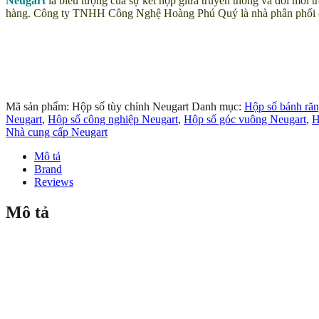
Neugart
là biểu tượng của sự kết hợp giữa truyền thống và đổi mới t
hàng. Công ty TNHH Công Nghệ Hoàng Phú Quý là nhà phân phối 
Mã sản phẩm:
Hộp số tùy chỉnh Neugart
Danh mục:
Hộp số bánh răn
Neugart
,
Hộp số công nghiệp Neugart
,
Hộp số góc vuông Neugart
,
H
Nhà cung cấp Neugart
Mô tả
Brand
Reviews
Mô tả