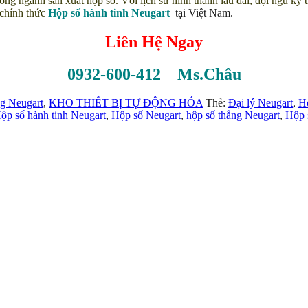
rong ngành sản xuất hộp số. Với lịch sử hình thành lâu dài, đội ngũ k
chính thức
Hộp số hành tinh Neugart
tại Việt Nam.
Liên Hệ Ngay
0932-600-412 Ms.Châu
g Neugart
,
KHO THIẾT BỊ TỰ ĐỘNG HÓA
Thẻ:
Đại lý Neugart
,
H
ộp số hành tinh Neugart
,
Hộp số Neugart
,
hộp số thẳng Neugart
,
Hộp 