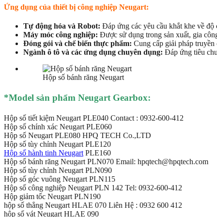
Ứng dụng của thiết bị công nghiệp Neugart:
Tự động hóa và Robot:
Đáp ứng các yêu cầu khắt khe về độ c
Máy móc công nghiệp:
Được sử dụng trong sản xuất, gia công
Đóng gói và chế biến thực phẩm:
Cung cấp giải pháp truyền đ
Ngành ô tô và các ứng dụng chuyên dụng:
Đáp ứng tiêu chuẩ
Hộp số bánh răng Neugart
*Mod
el sản ph
ẩm Neugart Gearbox
:
Hộp số tiết kiệm Neugart PLE040 Contact : 0932-600-412
Hộp số chính xác Neugart PLE060
Hộp số Neugart PLE080 HPQ TECH Co.,LTD
Hộp số tùy chỉnh Neugart PLE120
Hộp số hành tinh Neugart
PLE160
Hộp số bánh răng Neugart PLN070 Email: hpqtech@hpqtech.com
Hộp số tùy chỉnh Neugart PLN090
Hộp số góc vuông Neugart PLN115
Hộp số công nghiệp Neugart PLN 142 Tel: 0932-600-412
Hộp giảm tốc Neugart PLN190
hộp số thẳng Neugart HLAE 070 Liên Hệ : 0932 600 412
hộp số vát Neugart HLAE 090