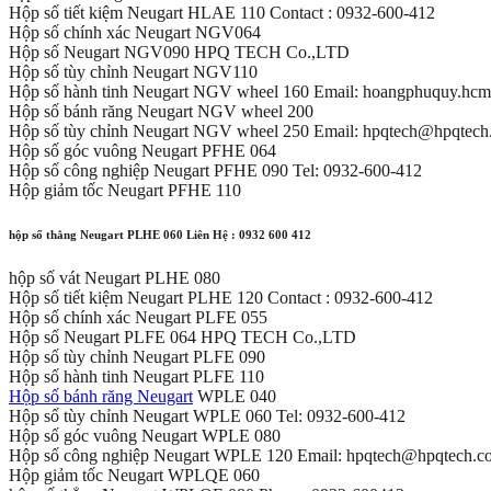
Hộp số tiết kiệm Neugart HLAE 110 Contact : 0932-600-412
Hộp số chính xác Neugart NGV064
Hộp số Neugart NGV090 HPQ TECH Co.,LTD
Hộp số tùy chỉnh Neugart NGV110
Hộp số hành tinh Neugart NGV wheel 160 Email: hoangphuquy.h
Hộp số bánh răng Neugart NGV wheel 200
Hộp số tùy chỉnh Neugart NGV wheel 250 Email: hpqtech@hpqtec
Hộp số góc vuông Neugart PFHE 064
Hộp số công nghiệp Neugart PFHE 090 Tel: 0932-600-412
Hộp giảm tốc Neugart PFHE 110
hộp số thẳng Neugart PLHE 060 Liên Hệ : 0932 600 412
hộp số vát Neugart PLHE 080
Hộp số tiết kiệm Neugart PLHE 120 Contact : 0932-600-412
Hộp số chính xác Neugart PLFE 055
Hộp số Neugart PLFE 064 HPQ TECH Co.,LTD
Hộp số tùy chỉnh Neugart PLFE 090
Hộp số hành tinh Neugart PLFE 110
Hộp số bánh răng Neugart
WPLE 040
Hộp số tùy chỉnh Neugart WPLE 060 Tel: 0932-600-412
Hộp số góc vuông Neugart WPLE 080
Hộp số công nghiệp Neugart WPLE 120 Email: hpqtech@hpqtech.c
Hộp giảm tốc Neugart WPLQE 060