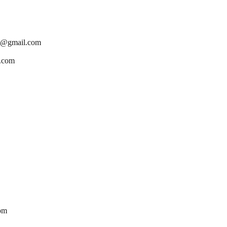
cm@gmail.com
h.com
om