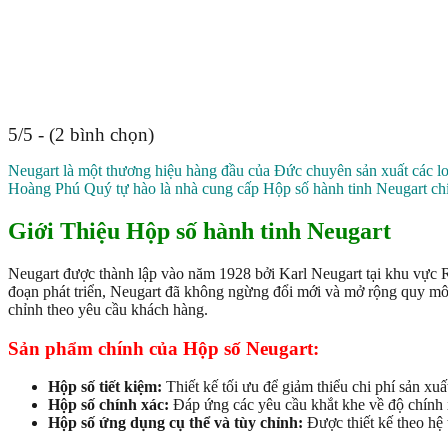
5/5 - (2 bình chọn)
Neugart là một thương hiệu hàng đầu của Đức chuyên sản xuất các
Hoàng Phú Quý tự hào là nhà cung cấp Hộp số hành tinh Neugart chí
Giới Thiệu Hộp số hành tinh Neugart
Neugart được thành lập vào năm 1928 bởi Karl Neugart tại khu vực R
đoạn phát triển, Neugart đã không ngừng đổi mới và mở rộng quy mô s
chỉnh theo yêu cầu khách hàng.
Sản phẩm chính của Hộp số Neugart:
Hộp số tiết kiệm:
Thiết kế tối ưu để giảm thiểu chi phí sản xu
Hộp số chính xác:
Đáp ứng các yêu cầu khắt khe về độ chính x
Hộp số ứng dụng cụ thể và tùy chỉnh:
Được thiết kế theo hệ