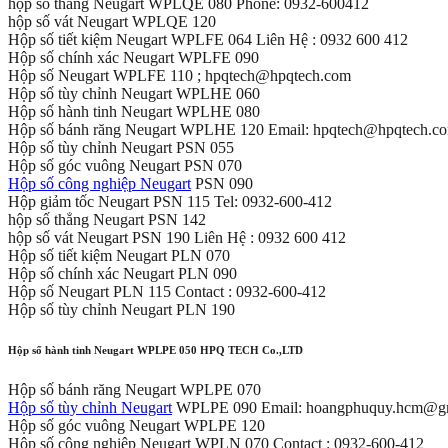
hộp số thẳng Neugart WPLQE 080 Phone: 0932-600412
hộp số vát Neugart WPLQE 120
Hộp số tiết kiệm Neugart WPLFE 064 Liên Hệ : 0932 600 412
Hộp số chính xác Neugart WPLFE 090
Hộp số Neugart WPLFE 110 ; hpqtech@hpqtech.com
Hộp số tùy chỉnh Neugart WPLHE 060
Hộp số hành tinh Neugart WPLHE 080
Hộp số bánh răng Neugart WPLHE 120 Email: hpqtech@hpqtech.c
Hộp số tùy chỉnh Neugart PSN 055
Hộp số góc vuông Neugart PSN 070
Hộp số công nghiệp Neugart
PSN 090
Hộp giảm tốc Neugart PSN 115 Tel: 0932-600-412
hộp số thẳng Neugart PSN 142
hộp số vát Neugart PSN 190 Liên Hệ : 0932 600 412
Hộp số tiết kiệm Neugart PLN 070
Hộp số chính xác Neugart PLN 090
Hộp số Neugart PLN 115 Contact : 0932-600-412
Hộp số tùy chỉnh Neugart PLN 190
Hộp số hành tinh Neugart WPLPE 050 HPQ TECH Co.,LTD
Hộp số bánh răng Neugart WPLPE 070
Hộp số tùy chỉnh Neugart
WPLPE 090 Email: hoangphuquy.hcm@g
Hộp số góc vuông Neugart WPLPE 120
Hộp số công nghiệp Neugart WPLN 070 Contact : 0932-600-412