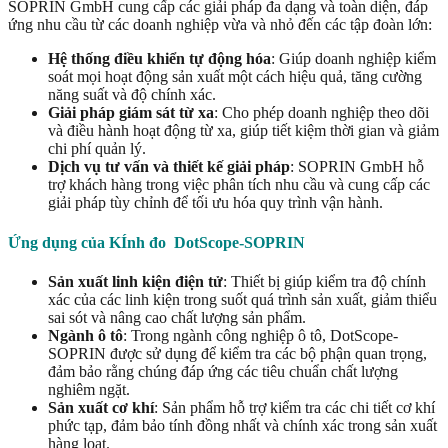
SOPRIN GmbH cung cấp các giải pháp đa dạng và toàn diện, đáp
ứng nhu cầu từ các doanh nghiệp vừa và nhỏ đến các tập đoàn lớn:
Hệ thống điều khiển tự động hóa
: Giúp doanh nghiệp kiểm
soát mọi hoạt động sản xuất một cách hiệu quả, tăng cường
năng suất và độ chính xác.
Giải pháp giám sát từ xa
: Cho phép doanh nghiệp theo dõi
và điều hành hoạt động từ xa, giúp tiết kiệm thời gian và giảm
chi phí quản lý.
Dịch vụ tư vấn và thiết kế giải pháp
: SOPRIN GmbH hỗ
trợ khách hàng trong việc phân tích nhu cầu và cung cấp các
giải pháp tùy chỉnh để tối ưu hóa quy trình vận hành.
Ứng dụng của KÍnh đo DotScope-SOPRIN
Sản xuất linh kiện điện tử
: Thiết bị giúp kiểm tra độ chính
xác của các linh kiện trong suốt quá trình sản xuất, giảm thiểu
sai sót và nâng cao chất lượng sản phẩm.
Ngành ô tô
: Trong ngành công nghiệp ô tô, DotScope-
SOPRIN được sử dụng để kiểm tra các bộ phận quan trọng,
đảm bảo rằng chúng đáp ứng các tiêu chuẩn chất lượng
nghiêm ngặt.
Sản xuất cơ khí
: Sản phẩm hỗ trợ kiểm tra các chi tiết cơ khí
phức tạp, đảm bảo tính đồng nhất và chính xác trong sản xuất
hàng loạt.