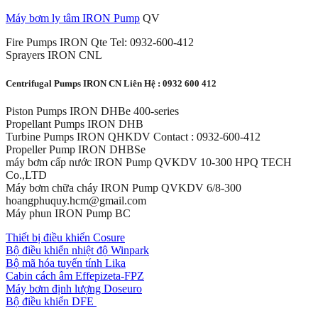
Máy bơm ly tâm IRON Pump
QV
Fire Pumps IRON Qte Tel: 0932-600-412
Sprayers IRON CNL
Centrifugal Pumps IRON CN Liên Hệ : 0932 600 412
Piston Pumps IRON DHBe 400-series
Propellant Pumps IRON DHB
Turbine Pumps IRON QHKDV Contact : 0932-600-412
Propeller Pump IRON DHBSe
máy bơm cấp nước IRON Pump QVKDV 10-300 HPQ TECH
Co.,LTD
Máy bơm chữa cháy IRON Pump QVKDV 6/8-300
hoangphuquy.hcm@gmail.com
Máy phun IRON Pump BC
Thiết bị điều khiển Cosure
Bộ điều khiển nhiệt độ Winpark
Bộ mã hóa tuyến tính Lika
Cabin cách âm Effepizeta-FPZ
Máy bơm định lượng Doseuro
Bộ điều khiển DFE