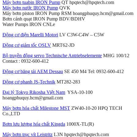
Máy bơm tuabin IRON Pump
QT hpqtech@hpqtech.com
Máy bơm nước IRON Pump
QVK
Máy bơm piston IRON Pump RSM hoangphuquy.hcm@gmail.com
Bơm cánh quạt IRON Pump BDV/BDHV
Water Pumps IRON CNLe
Động cơ điện Marelli Motori
LV C3W-C4W – C5W
Động cơ giảm tốc OSLV
MRT62-JD
Bộ truyền động servo Technische Antriebselemente
MHG 100/12
Contact : 0932-600-412
Động cơ băng tải AEM Dessau
SE 450 M4 Tel: 0932-600-412
Động cơ phanh JS-Technik
MT282-283
Đại lý Tokyo Rikosha Việt Nam
YSA-10-100
hoangphuquy.hcm@gmail.com
Máy bơm hóa chất Milestone MST
ZW40-10-20 HPQ TECH
Co.,LTD
Bơm lưu lượng hóa chất Kingda
1000X-TL(R)
Máy bơm trục vít Leistritz
L3N hpqtech@hpqtech.com