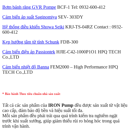
Bơm bánh răng GVR Pompe
BCF-1 Tel: 0932-600-412
Cảm biến áp suất Saginomiya
SEV- 303DY
Hệ thống điều khiển Showa Seiki
KRJ-TS-04RZ Contact : 0932-
600-412
Kẹp hướng tâm từ tính Schunk
FDB-300
Cảm biến điện áp Passiontek
HJIE-C42-1000P1O1 HPQ TECH
Co.,LTD
Cảm biến nhiệt độ Banna
FEM2000 – High Performance HPQ
TECH Co.,LTD
* Bảo hành Theo tiêu chuẩn nhà sản xuất
Tất cả các sản phẩm của
IRON Pump
đều được sản xuất từ vật liệu
cao cấp, đảm bảo độ bền và hiệu suất tối đa.
Mỗi sản phẩm đều phải trải qua quá trình kiểm tra nghiêm ngặt
trước khi xuất xưởng, giúp giảm thiểu rủi ro hỏng hóc trong quá
trình vận hành.