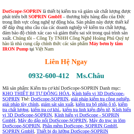
DotScope-SOPRIN
là thiết bị kiểm tra và giám sát chất lượng được
phát triển bởi
SOPRIN GmbH
– thương hiệu hàng đầu của Đức
trong lĩnh vực công nghệ tự động hóa. Sản phẩm này được thiết kế
để đáp ứng nhu cầu của các doanh nghiệp về kiểm tra chất lượng,
đảm bảo độ chính xác cao và giảm thiểu sai sót trong quá trình sản
xuất.
Chúng tôi – Công Ty TNHH Công Nghệ Hoàng Phú Quý tự
hào là nhà cung cấp chính thức các sản phẩm
Máy bơm ly tâm
IRON Pump
t
ạ
i Việt Nam
Liên Hệ Ngay
0932-600-412 Ms.Châu
Mã sản phẩm:
Kiểm tra cơ khí DotScope-SOPRIN
Danh mục:
KHO THIẾT BỊ TỰ ĐỘNG HÓA
,
Kính hiển vi 3D DotScope-
SOPRIN
Thẻ:
DotScope-SOPRIN
,
giải pháp kiểm tra công nghiệp
,
giải pháp tùy chỉnh
,
giám sát sản xuất
,
kiểm tra bộ phận ô tô
,
kiểm
tra chất lượng
,
kiểm tra cơ khí.
,
kiểm tra linh kiện điện tử
,
Kính hiển
vi 3D DotScope-SOPRIN
,
Kính hiển vi DotScope - SOPRIN
GmbH
,
Máy đo dập nổi DotScope-SOPRIN
,
Máy đo trục in lõm
DotScope-SOPRIN
,
Phần mềm DotScope- SOPRIN GmbH
,
SOPRIN GmbH
,
Thiết bị đo lường DotScope-SOPRIN