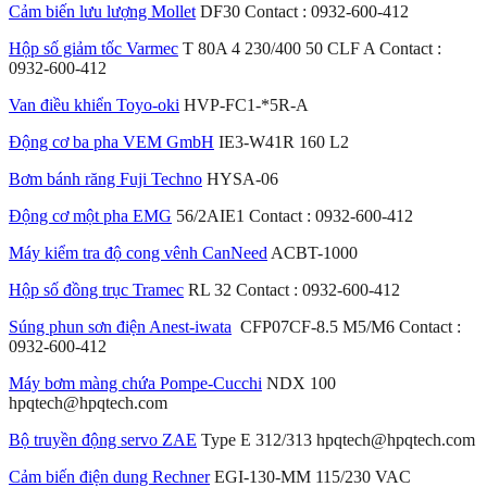
Cảm biến lưu lượng Mollet
DF30 Contact : 0932-600-412
Hộp số giảm tốc Varmec
T 80A 4 230/400 50 CLF A Contact :
0932-600-412
Van điều khiển Toyo-oki
HVP-FC1-*5R-A
Động cơ ba pha VEM GmbH
IE3-W41R 160 L2
Bơm bánh răng Fuji Techno
HYSA-06
Động cơ một pha EMG
56/2AIE1 Contact : 0932-600-412
Máy kiểm tra độ cong vênh CanNeed
ACBT-1000
Hộp số đồng trục Tramec
RL 32 Contact : 0932-600-412
Súng phun sơn điện Anest-iwata
CFP07CF-8.5 M5/M6 Contact :
0932-600-412
Máy bơm màng chứa Pompe-Cucchi
NDX 100
hpqtech@hpqtech.com
Bộ truyền động servo ZAE
Type E 312/313 hpqtech@hpqtech.com
Cảm biến điện dung Rechner
EGI-130-MM 115/230 VAC