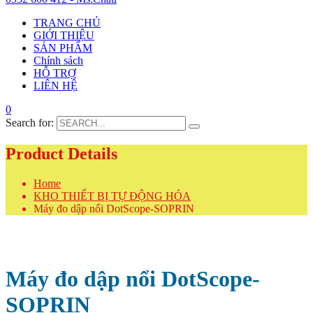
TRANG CHỦ
GIỚI THIỆU
SẢN PHẨM
Chính sách
HỖ TRỢ
LIÊN HỆ
0
Search for:
Product Details
Home
KHO THIẾT BỊ TỰ ĐỘNG HÓA
Máy đo dập nổi DotScope-SOPRIN
Máy đo dập nổi DotScope-
SOPRIN