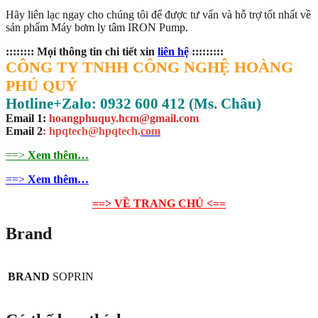
Hãy liên lạc ngay cho chúng tôi để được tư vấn và hỗ trợ tốt nhất về
sản phẩm Máy bơm ly tâm IRON Pump.
:::::::: Mọi thông tin chi tiết xin
liên hệ
:::::::::
CÔNG TY TNHH CÔNG NGHỆ HOÀNG
PHÚ QUÝ
Hotline+Zalo: 0932 600 412 (Ms. Châu)
Email 1:
hoangphuquy.hcm@gmail.com
Email 2
: hpqtech@hpqtech
.
com
==>
Xem thêm…
==>
Xem thêm…
==> VỀ TRANG CHỦ <==
Brand
BRAND
SOPRIN