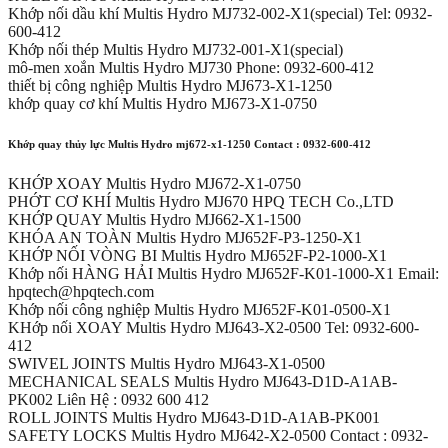
Khớp nối dầu khí Multis Hydro MJ732-002-X1(special) Tel: 0932-
600-412
Khớp nối thép Multis Hydro MJ732-001-X1(special)
mô-men xoắn Multis Hydro MJ730 Phone: 0932-600-412
thiết bị công nghiệp Multis Hydro MJ673-X1-1250
khớp quay cơ khí Multis Hydro MJ673-X1-0750
Khớp quay thủy lực Multis Hydro mj672-x1-1250 Contact : 0932-600-412
KHỚP XOAY Multis Hydro MJ672-X1-0750
PHỚT CƠ KHÍ Multis Hydro MJ670 HPQ TECH Co.,LTD
KHỚP QUAY Multis Hydro MJ662-X1-1500
KHÓA AN TOÀN Multis Hydro MJ652F-P3-1250-X1
KHỚP NỐI VÒNG BI Multis Hydro MJ652F-P2-1000-X1
Khớp nối HÀNG HẢI Multis Hydro MJ652F-K01-1000-X1 Email:
hpqtech@hpqtech.com
Khớp nối công nghiệp Multis Hydro MJ652F-K01-0500-X1
KHớp nối XOAY Multis Hydro MJ643-X2-0500 Tel: 0932-600-
412
SWIVEL JOINTS Multis Hydro MJ643-X1-0500
MECHANICAL SEALS Multis Hydro MJ643-D1D-A1AB-
PK002 Liên Hệ : 0932 600 412
ROLL JOINTS Multis Hydro MJ643-D1D-A1AB-PK001
SAFETY LOCKS Multis Hydro MJ642-X2-0500 Contact : 0932-