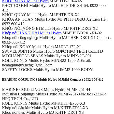
KHỚP XOAY Multis Hydro
MJ-PHTF-DR-X4S
PHỚT CƠ KHÍ Multis Hydro MJ-PHTF-DR-X4 Tel: 0932-600-
412
KHỚP QUAY Multis Hydro MJ-PHTF-DR-X2
KHÓA AN TOÀN Multis Hydro MJ-PHTF-DR03-X2 Liên Hệ :
0932 600 412
KHỚP NỐI VÒNG BI Multis Hydro MJ-PHTF-DR02-X2
Khớp nối HÀNG HẢI Multis Hydro
MJ-PHSF-DR01-X1-02
Khớp nối công nghiệp Multis Hydro MJ-PHSF-DR01-X1 Contact :
0932-600-412
KHớp nối XOAY Multis Hydro MJ-PLT-17P-X1
SWIVEL JOINTS Multis Hydro MJPC HPQ TECH Co.,LTD
MECHANICAL SEALS Multis Hydro MJNX-2C-001
ROLL JOINTS Multis Hydro MJNB22-1250-A Email:
hoangphuquy.hcm@gmail.com
SAFETY LOCKS Multis Hydro MJMM2-1000-BODY
BEARING COUPLINGS Multis Hydro MJMM Contact : 0932-600-412
MARINE COUPLINGS Multis Hydro MJMF-251-44
Industrial Couplings Multis Hydro MJMF-231-34/MJMF-232-34
HPQ TECH Co.,LTD
ROLL JOINTS Multis Hydro MJ-KHTF-EP03-X3
Khớp nối dầu khí Multis Hydro MJ-KHTF-EP02-X3
Khớp nối thép Multis Hydro MJ-KHTF-DR01-X3