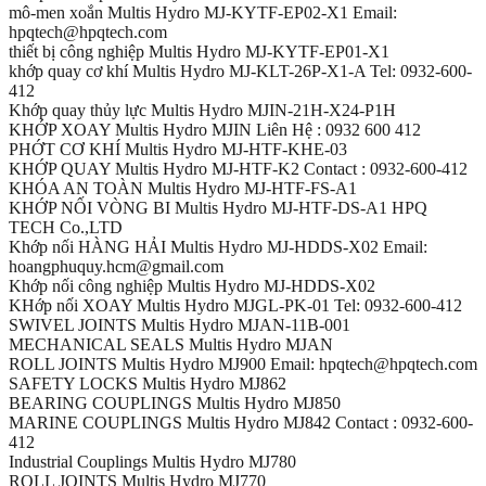
mô-men xoắn Multis Hydro MJ-KYTF-EP02-X1 Email:
hpqtech@hpqtech.com
thiết bị công nghiệp Multis Hydro MJ-KYTF-EP01-X1
khớp quay cơ khí Multis Hydro MJ-KLT-26P-X1-A Tel: 0932-600-
412
Khớp quay thủy lực Multis Hydro MJIN-21H-X24-P1H
KHỚP XOAY Multis Hydro MJIN Liên Hệ : 0932 600 412
PHỚT CƠ KHÍ Multis Hydro MJ-HTF-KHE-03
KHỚP QUAY Multis Hydro MJ-HTF-K2 Contact : 0932-600-412
KHÓA AN TOÀN Multis Hydro MJ-HTF-FS-A1
KHỚP NỐI VÒNG BI Multis Hydro MJ-HTF-DS-A1 HPQ
TECH Co.,LTD
Khớp nối HÀNG HẢI Multis Hydro MJ-HDDS-X02 Email:
hoangphuquy.hcm@gmail.com
Khớp nối công nghiệp Multis Hydro MJ-HDDS-X02
KHớp nối XOAY Multis Hydro MJGL-PK-01 Tel: 0932-600-412
SWIVEL JOINTS Multis Hydro MJAN-11B-001
MECHANICAL SEALS Multis Hydro MJAN
ROLL JOINTS Multis Hydro MJ900 Email: hpqtech@hpqtech.com
SAFETY LOCKS Multis Hydro MJ862
BEARING COUPLINGS Multis Hydro MJ850
MARINE COUPLINGS Multis Hydro MJ842 Contact : 0932-600-
412
Industrial Couplings Multis Hydro MJ780
ROLL JOINTS Multis Hydro MJ770