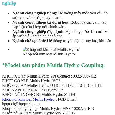
nghiệp
Ngành công nghiệp nặng
: Hệ thống máy móc yêu cầu áp
suất cao và tốc độ quay nhanh.
Ngành công nghiệp tự động hóa
: Robot và các cánh tay
nạp liệu cần khớp nối chính xác.
Ngành công nghiệp điện lạnh
: Hệ thống nước làm mát và
áp suất điều chỉnh nhiệt độ cao.
Ngành chế tạo ô tô
: Hệ thống truyền động thủy lực, khí nén.
Khớp nối kim loại Multis Hydro
*Model sản phẩm Multis Hydro Coupling:
KHỚP XOAY Multis Hydro VN Contact : 0932-600-412
PHỚT CƠ KHÍ Multis Hydro VCS
KHỚP QUAY Multis Hydro UTR-TC HPQ TECH Co.,LTD
KHÓA AN TOÀN Multis Hydro TR
KHỚP NỐI VÒNG BI Multis Hydro STDN
Khớp nối kim loại Multis Hydro
SFCD Email:
hpqtech@hpqtech.com
Khớp nối công nghiệp Multis Hydro MSS-1000A-2-B-3
KHớp nối XOAY Multis Hydro MSJ-T(TH)