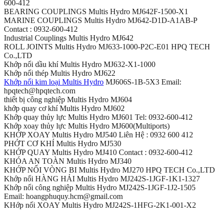
600-412
BEARING COUPLINGS Multis Hydro MJ642F-1500-X1
MARINE COUPLINGS Multis Hydro MJ642-D1D-A1AB-P
Contact : 0932-600-412
Industrial Couplings Multis Hydro MJ642
ROLL JOINTS Multis Hydro MJ633-1000-P2C-E01 HPQ TECH
Co.,LTD
Khớp nối dầu khí Multis Hydro MJ632-X1-1000
Khớp nối thép Multis Hydro MJ622
Khớp nối kim loại Multis Hydro
MJ606S-1B-5X3 Email:
hpqtech@hpqtech.com
thiết bị công nghiệp Multis Hydro MJ604
khớp quay cơ khí Multis Hydro MJ602
Khớp quay thủy lực Multis Hydro MJ601 Tel: 0932-600-412
Khớp xoay thủy lực Multis Hydro MJ600(Multiports)
KHỚP XOAY Multis Hydro MJ540 Liên Hệ : 0932 600 412
PHỚT CƠ KHÍ Multis Hydro MJ530
KHỚP QUAY Multis Hydro MJ410 Contact : 0932-600-412
KHÓA AN TOÀN Multis Hydro MJ340
KHỚP NỐI VÒNG BI Multis Hydro MJ270 HPQ TECH Co.,LTD
Khớp nối HÀNG HẢI Multis Hydro MJ242S-1JGF-1K1-1327
Khớp nối công nghiệp Multis Hydro MJ242S-1JGF-1J2-1505
Email: hoangphuquy.hcm@gmail.com
KHớp nối XOAY Multis Hydro MJ242S-1HFG-2K1-001-X2