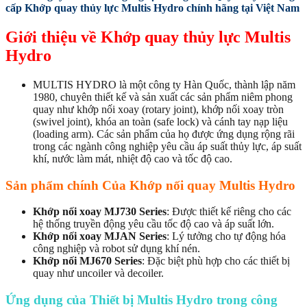
cấp Khớp quay thủy lực Multis Hydro chính hãng tại Việt Nam
Giới thiệu về Khớp quay thủy lực Multis
Hydro
MULTIS HYDRO là một công ty Hàn Quốc, thành lập năm
1980, chuyên thiết kế và sản xuất các sản phẩm niêm phong
quay như khớp nối xoay (rotary joint), khớp nối xoay tròn
(swivel joint), khóa an toàn (safe lock) và cánh tay nạp liệu
(loading arm). Các sản phẩm của họ được ứng dụng rộng rãi
trong các ngành công nghiệp yêu cầu áp suất thủy lực, áp suất
khí, nước làm mát, nhiệt độ cao và tốc độ cao.
Sản phẩm chính Của Khớp nối quay Multis Hydro
Khớp nối xoay MJ730 Series
: Được thiết kế riêng cho các
hệ thống truyền động yêu cầu tốc độ cao và áp suất lớn.
Khớp nối xoay MJAN Series
: Lý tưởng cho tự động hóa
công nghiệp và robot sử dụng khí nén.
Khớp nối MJ670 Series
: Đặc biệt phù hợp cho các thiết bị
quay như uncoiler và decoiler.
Ứng dụng của Thiết bị Multis Hydro trong công