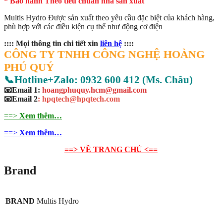
* Bảo hành Theo tiêu chuẩn nhà sản xuất
Multis Hydro Được sản xuất theo yêu cầu đặc biệt của khách hàng,
phù hợp với các điều kiện cụ thể như động cơ điện
:::: Mọi thông tin chi tiết xin
liên hệ
::::
CÔNG TY TNHH CÔNG NGHỆ HOÀNG
PHÚ QUÝ
📞Hotline+Zalo: 0932 600 412 (Ms. Châu)
📧Email 1:
hoangphuquy.hcm@gmail.com
📧Email 2
: hpqtech@hpqtech
.
com
==>
Xem thêm…
==>
Xem thêm…
==> VỀ TRANG CHỦ <==
Brand
BRAND
Multis Hydro