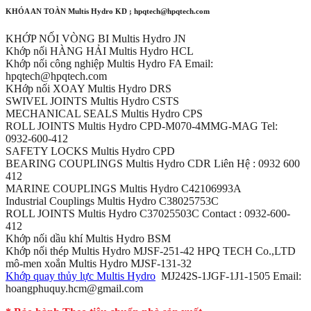
KHÓA AN TOÀN Multis Hydro KD ; hpqtech@hpqtech.com
KHỚP NỐI VÒNG BI Multis Hydro JN
Khớp nối HÀNG HẢI Multis Hydro HCL
Khớp nối công nghiệp Multis Hydro FA Email:
hpqtech@hpqtech.com
KHớp nối XOAY Multis Hydro DRS
SWIVEL JOINTS Multis Hydro CSTS
MECHANICAL SEALS Multis Hydro CPS
ROLL JOINTS Multis Hydro CPD-M070-4MMG-MAG Tel:
0932-600-412
SAFETY LOCKS Multis Hydro CPD
BEARING COUPLINGS Multis Hydro CDR Liên Hệ : 0932 600
412
MARINE COUPLINGS Multis Hydro C42106993A
Industrial Couplings Multis Hydro C38025753C
ROLL JOINTS Multis Hydro C37025503C Contact : 0932-600-
412
Khớp nối dầu khí Multis Hydro BSM
Khớp nối thép Multis Hydro MJSF-251-42 HPQ TECH Co.,LTD
mô-men xoắn Multis Hydro MJSF-131-32
Khớp quay thủy lực Multis Hydro
MJ242S-1JGF-1J1-1505 Email:
hoangphuquy.hcm@gmail.com