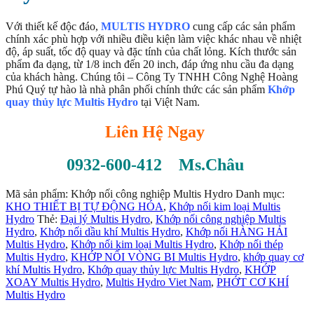
Với thiết kế độc đáo,
MULTIS HYDRO
cung cấp các sản phẩm
chính xác phù hợp với nhiều điều kiện làm việc khác nhau về nhiệt
độ, áp suất, tốc độ quay và đặc tính của chất lỏng. Kích thước sản
phẩm đa dạng, từ 1/8 inch đến 20 inch, đáp ứng nhu cầu đa dạng
của khách hàng. Chúng tôi – Công Ty TNHH Công Nghệ Hoàng
Phú Quý tự hào là nhà phân phối chính thức các sản phẩm
Khớp
quay thủy lực Multis Hydro
tại Việt Nam.
Liên Hệ Ngay
0932-600-412 Ms.Châu
Mã sản phẩm:
Khớp nối công nghiệp Multis Hydro
Danh mục:
KHO THIẾT BỊ TỰ ĐỘNG HÓA
,
Khớp nối kim loại Multis
Hydro
Thẻ:
Đại lý Multis Hydro
,
Khớp nối công nghiệp Multis
Hydro
,
Khớp nối dầu khí Multis Hydro
,
Khớp nối HÀNG HẢI
Multis Hydro
,
Khớp nối kim loại Multis Hydro
,
Khớp nối thép
Multis Hydro
,
KHỚP NỐI VÒNG BI Multis Hydro
,
khớp quay cơ
khí Multis Hydro
,
Khớp quay thủy lực Multis Hydro
,
KHỚP
XOAY Multis Hydro
,
Multis Hydro Viet Nam
,
PHỚT CƠ KHÍ
Multis Hydro