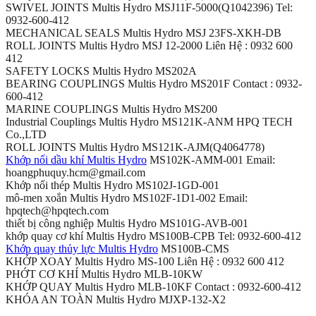
SWIVEL JOINTS Multis Hydro MSJ11F-5000(Q1042396) Tel:
0932-600-412
MECHANICAL SEALS Multis Hydro MSJ 23FS-XKH-DB
ROLL JOINTS Multis Hydro MSJ 12-2000 Liên Hệ : 0932 600
412
SAFETY LOCKS Multis Hydro MS202A
BEARING COUPLINGS Multis Hydro MS201F Contact : 0932-
600-412
MARINE COUPLINGS Multis Hydro MS200
Industrial Couplings Multis Hydro MS121K-ANM HPQ TECH
Co.,LTD
ROLL JOINTS Multis Hydro MS121K-AJM(Q4064778)
Khớp nối dầu khí Multis Hydro
MS102K-AMM-001 Email:
hoangphuquy.hcm@gmail.com
Khớp nối thép Multis Hydro MS102J-1GD-001
mô-men xoắn Multis Hydro MS102F-1D1-002 Email:
hpqtech@hpqtech.com
thiết bị công nghiệp Multis Hydro MS101G-AVB-001
khớp quay cơ khí Multis Hydro MS100B-CPB Tel: 0932-600-412
Khớp quay thủy lực Multis Hydro
MS100B-CMS
KHỚP XOAY Multis Hydro MS-100 Liên Hệ : 0932 600 412
PHỚT CƠ KHÍ Multis Hydro MLB-10KW
KHỚP QUAY Multis Hydro MLB-10KF Contact : 0932-600-412
KHÓA AN TOÀN Multis Hydro MJXP-132-X2