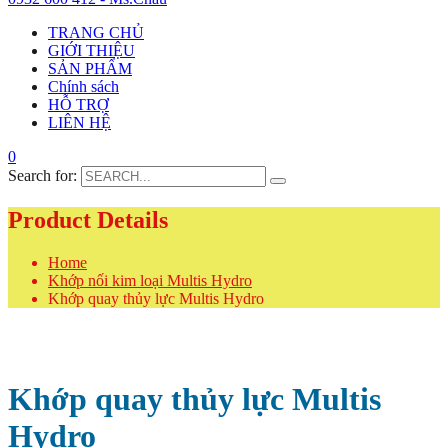
TRANG CHỦ
GIỚI THIỆU
SẢN PHẨM
Chính sách
HỖ TRỢ
LIÊN HỆ
0
Search for:
Product Details
Home
Khớp nối kim loại Multis Hydro
Khớp quay thủy lực Multis Hydro
Khớp quay thủy lực Multis
Hydro