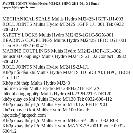
SWIVEL JOINTS Multis Hydro MJ242S-1HFG-2K1-001-X1 Email:
hpqtech@hpqtech.com
MECHANICAL SEALS Multis Hydro MJ242S-1GFF-1J1-003
ROLL JOINTS Multis Hydro MJ242S-1GFF-1J1-001 Tel: 0932-
600-412
SAFETY LOCKS Multis Hydro MJ242S-1G1C-5GX-001
BEARING COUPLINGS Multis Hydro MJ242S-1F1C-1G1-001
Liên Hệ : 0932 600 412
MARINE COUPLINGS Multis Hydro MJ242-1JGF-1K1-002
Industrial Couplings Multis Hydro MJ241S-2J-1J2 Contact : 0932-
600-412
ROLL JOINTS Multis Hydro MJ241S-2J-1J1
Khớp nối dầu khí Multis Hydro MJ241S-1D-5D3-X01 HPQ TECH
Co.,LTD
Khớp nối thép Multis Hydro MJ240
mô-men xoắn Multis Hydro MJ-23PH22TF-EP12X
thiết bị công nghiệp Multis Hydro MJ-23PH22TF-DR120
khớp quay cơ khí Multis Hydro MJ130 Tel: 0932-600-412
Khớp quay thủy lực Multis Hydro MJ101X-PHTF-X01
khớp quay cơ khí Multis Hydro MJ100 Email:
hpqtech@hpqtech.com
Khớp quay thủy lực Multis Hydro MHG-SP1-09511032-R03
Khớp xoay thủy lực Multis Hydro MANX-2A-001 Phone: 0932-
600412