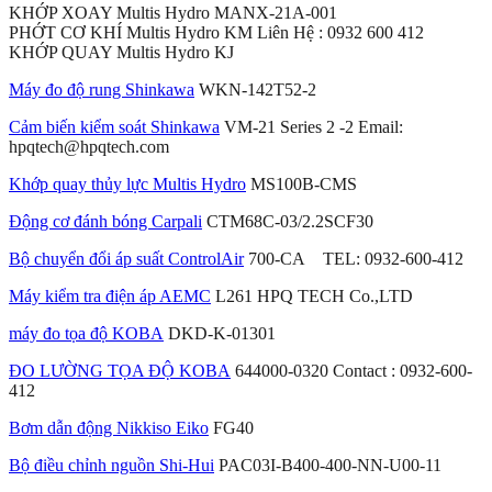
KHỚP XOAY Multis Hydro MANX-21A-001
PHỚT CƠ KHÍ Multis Hydro KM Liên Hệ : 0932 600 412
KHỚP QUAY Multis Hydro KJ
Máy đo độ rung Shinkawa
WKN-142T52-2
Cảm biến kiểm soát Shinkawa
VM-21 Series 2 -2 Email:
hpqtech@hpqtech.com
Khớp quay thủy lực Multis Hydro
MS100B-CMS
Động cơ đánh bóng Carpali
CTM68C-03/2.2SCF30
Bộ chuyển đổi áp suất ControlAir
700-CA TEL: 0932-600-412
Máy kiểm tra điện áp AEMC
L261 HPQ TECH Co.,LTD
máy đo tọa độ KOBA
DKD-K-01301
ĐO LƯỜNG TỌA ĐỘ KOBA
644000-0320 Contact : 0932-600-
412
Bơm dẫn động Nikkiso Eiko
FG40
Bộ điều chỉnh nguồn Shi-Hui
PAC03I-B400-400-NN-U00-11