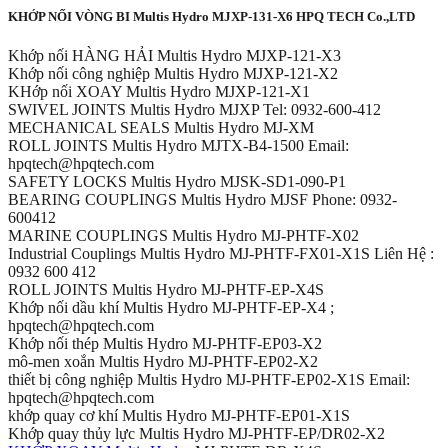
KHỚP NỐI VÒNG BI Multis Hydro MJXP-131-X6 HPQ TECH Co.,LTD
Khớp nối HÀNG HẢI Multis Hydro MJXP-121-X3
Khớp nối công nghiệp Multis Hydro MJXP-121-X2
KHớp nối XOAY Multis Hydro MJXP-121-X1
SWIVEL JOINTS Multis Hydro MJXP Tel: 0932-600-412
MECHANICAL SEALS Multis Hydro MJ-XM
ROLL JOINTS Multis Hydro MJTX-B4-1500 Email:
hpqtech@hpqtech.com
SAFETY LOCKS Multis Hydro MJSK-SD1-090-P1
BEARING COUPLINGS Multis Hydro MJSF Phone: 0932-
600412
MARINE COUPLINGS Multis Hydro MJ-PHTF-X02
Industrial Couplings Multis Hydro MJ-PHTF-FX01-X1S Liên Hệ :
0932 600 412
ROLL JOINTS Multis Hydro MJ-PHTF-EP-X4S
Khớp nối dầu khí Multis Hydro MJ-PHTF-EP-X4 ;
hpqtech@hpqtech.com
Khớp nối thép Multis Hydro MJ-PHTF-EP03-X2
mô-men xoắn Multis Hydro MJ-PHTF-EP02-X2
thiết bị công nghiệp Multis Hydro MJ-PHTF-EP02-X1S Email:
hpqtech@hpqtech.com
khớp quay cơ khí Multis Hydro MJ-PHTF-EP01-X1S
Khớp quay thủy lực Multis Hydro MJ-PHTF-EP/DR02-X2