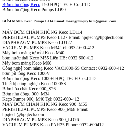
Bơm nhu động Keco
L90 HPQ TECH Co.,LTD
Bơm nhu động Keco Pumps LD90
BƠM MÀNG Keco Pumps L114 Email: hoangphuquy.hcm@gmail.com
MÁY BƠM CHÂN KHÔNG Keco LD114
PERISTILIAL PUMPS Keco L127 Email: hpqtech@hpqtech.com
DIAPHRAGM PUMPS Keco LD127
VACUUM PUMPS Keco M34 Tel: 0932-600-412
Máy bơm màng tự mồi Keco M40
bơm nước thải Keco M55 Liên Hệ : 0932 600 412
Máy bơm màng Keco M68
Công nghệ bơm màng Keco VAC1000-SS Contact : 0932-600-412
bơm pít-tông Keco 1000V
Bơm nhu động Keco 1000H HPQ TECH Co.,LTD
Thiết bị công nghiệp Keco 1000SS
Bơm hóa chất Keco 900_S26
Bơm nhu động 900_M34
Keco Pumps 900_M40 Tel: 0932-600-412
MÁY BƠM CHÂN KHÔNG Keco 900_M55
PERISTILIAL PUMPS Keco 900_M68 Email:
hpqtech@hpqtech.com
DIAPHRAGM PUMPS Keco 900_LD76
VACUUM PUMPS Keco PAH25 Phone: 0932-600412