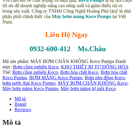
Với cam kết về chất lượng và hiệu quả,
Keco Pumps
là sự lựa chọn
tối ưu để doanh nghiệp nâng cao năng suất và giảm thiểu rủi ro
trong sản xuất. Công ty TNHH Công Nghệ Hoàng Phú Quý là nhà
phân phối chính thức của
Máy bơm màng Keco Pumps
tại Việt
Nam.
Liên Hệ Ngay
0932-600-412 Ms.Châu
Mã sản phẩm:
MÁY BƠM CHÂN KHÔNG Keco Pumps
Danh
mục:
Bơm công nghiệp Keco
,
KHO THIẾT BỊ TỰ ĐỘNG HÓA
Thẻ:
Bơm công nghiệp Keco
,
Bơm hóa chất Keco
,
Bơm hóa chất
Keco Pumps
,
BƠM MÀNG Keco Pumps
,
Bơm nhu động Keco
,
bơm nước thải Keco Pumps
,
MÁY BƠM CHÂN KHÔNG Keco
,
Máy bơm màng Keco Pumps
,
Máy bơm màng tự mồi Keco
Mô tả
Brand
Reviews
Mô tả