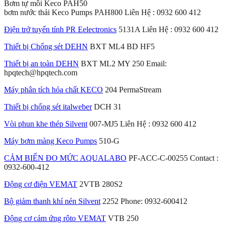
Bơm tự mồi Keco PAH50
bơm nước thải Keco Pumps PAH800 Liên Hệ : 0932 600 412
Điện trở tuyến tính PR Eelectronics
5131A Liên Hệ : 0932 600 412
Thiết bị Chống sét DEHN
BXT ML4 BD HF5
Thiết bị an toàn DEHN
BXT ML2 MY 250 Email:
hpqtech@hpqtech.com
Máy phân tích hóa chất KECO
204 PermaStream
Thiết bị chống sét italweber
DCH 31
Vòi phun khe thép Silvent
007-MJ5 Liên Hệ : 0932 600 412
Máy bơm màng Keco Pumps
510-G
CẢM BIẾN ĐO MỨC AQUALABO
PF-ACC-C-00255 Contact :
0932-600-412
Động cơ điện VEMAT
2VTB 280S2
Bộ giảm thanh khí nén Silvent
2252 Phone: 0932-600412
Động cơ cảm ứng rôto VEMAT
VTB 250