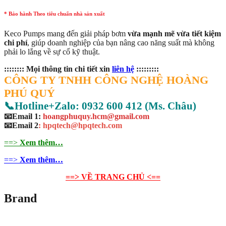
* Bảo hành Theo tiêu chuẩn nhà sản xuất
Keco Pumps mang đến giải pháp bơm
vừa mạnh mẽ vừa tiết kiệm
chi phí
, giúp doanh nghiệp của bạn nâng cao năng suất mà không
phải lo lắng về sự cố kỹ thuật.
:::::::: Mọi thông tin chi tiết xin
liên hệ
:::::::::
CÔNG TY TNHH CÔNG NGHỆ HOÀNG
PHÚ QUÝ
📞Hotline+Zalo: 0932 600 412 (Ms. Châu)
📧Email 1:
hoangphuquy.hcm@gmail.com
📧Email 2
: hpqtech@hpqtech
.
com
==>
Xem thêm…
==>
Xem thêm…
==> VỀ TRANG CHỦ <==
Brand