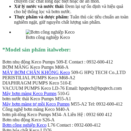
chuyển các chất lỏng đặc biệt hoặc dễ ăn mòn.
Xử lý nước và nước thải:
Đem lại sự ổn định và hiệu quả
cho hệ thống lọc và bơm nước.
Thực phẩm và dược phẩm:
Tuân thủ các tiêu chuẩn an toàn
nghiêm ngặt, giữ nguyên chất lượng sản phẩm.
Bơm công nghiệp Keco
*Mod
el sản phẩm italweber
:
Bơm nhu động Keco Pumps 509-E Contact : 0932-600-412
BƠM MÀNG Keco Pumps M68-A
MÁY BƠM CHÂN KHÔNG Keco
509-G HPQ TECH Co.,LTD
PERISTILIAL PUMPS Keco M68-A2
DIAPHRAGM PUMPS Keco 510-E
VACUUM PUMPS Keco LD-76 Email: hpqtech@hpqtech.com
Máy bơm màng Keco Pumps
510-G
bơm nước thải Keco Pumps M55-A1
Máy bơm màng tự mồi Keco Pumps
M55-A2 Tel: 0932-600-412
Công nghệ bơm màng Keco M40-A
bơm pít-tông Keco Pumps M34- A Liên Hệ : 0932 600 412
Bơm nhu động Keco S26-A
Bơm công nghiệp Keco
L76 Contact : 0932-600-412
Bơm hóa chất Keco LD76