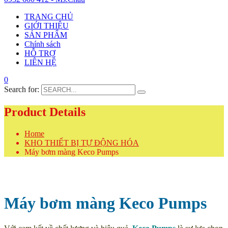
TRANG CHỦ
GIỚI THIỆU
SẢN PHẨM
Chính sách
HỖ TRỢ
LIÊN HỆ
0
Search for:
Product Details
Home
KHO THIẾT BỊ TỰ ĐỘNG HÓA
Máy bơm màng Keco Pumps
Máy bơm màng Keco Pumps