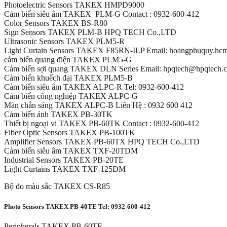
Photoelectric Sensors TAKEX HMPD9000
Cảm biến siêu âm TAKEX PLM-G Contact : 0932-600-412
Color Sensors TAKEX BS-R80
Sign Sensors TAKEX PLM-B HPQ TECH Co.,LTD
Ultrasonic Sensors TAKEX PLM5-R
Light Curtain Sensors TAKEX F85RN-ILP Email: hoangphuquy.h
cảm biến quang điện TAKEX PLM5-G
Cảm biến sợi quang TAKEX DLN Series Email: hpqtech@hpqtech.
Cảm biến khuếch đại TAKEX PLM5-B
Cảm biến siêu âm TAKEX ALPC-R Tel: 0932-600-412
Cảm biến công nghiệp TAKEX ALPC-G
Màn chắn sáng TAKEX ALPC-B Liên Hệ : 0932 600 412
Cảm biến ảnh TAKEX PB-30TK
Thiết bị ngoại vi TAKEX PB-60TK Contact : 0932-600-412
Fiber Optic Sensors TAKEX PB-100TK
Amplifier Sensors TAKEX PB-60TX HPQ TECH Co.,LTD
Cảm biến siêu âm TAKEX TXF-20TDM
Industrial Sensors TAKEX PB-20TE
Light Curtains TAKEX TXF-125DM
Bộ đo màu sắc TAKEX CS-R85
Photo Sensors TAKEX PB-40TE Tel: 0932-600-412
Peripherals TAKEX PB-60TE