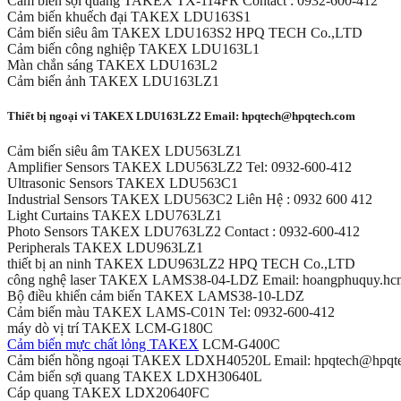
Cảm biến sợi quang TAKEX TX-114FR Contact : 0932-600-412
Cảm biến khuếch đại TAKEX LDU163S1
Cảm biến siêu âm TAKEX LDU163S2 HPQ TECH Co.,LTD
Cảm biến công nghiệp TAKEX LDU163L1
Màn chắn sáng TAKEX LDU163L2
Cảm biến ảnh TAKEX LDU163LZ1
Thiết bị ngoại vi TAKEX LDU163LZ2 Email: hpqtech@hpqtech.com
Cảm biến siêu âm TAKEX LDU563LZ1
Amplifier Sensors TAKEX LDU563LZ2 Tel: 0932-600-412
Ultrasonic Sensors TAKEX LDU563C1
Industrial Sensors TAKEX LDU563C2 Liên Hệ : 0932 600 412
Light Curtains TAKEX LDU763LZ1
Photo Sensors TAKEX LDU763LZ2 Contact : 0932-600-412
Peripherals TAKEX LDU963LZ1
thiết bị an ninh TAKEX LDU963LZ2 HPQ TECH Co.,LTD
công nghệ laser TAKEX LAMS38-04-LDZ Email: hoangphuquy.h
Bộ điều khiển cảm biến TAKEX LAMS38-10-LDZ
Cảm biến màu TAKEX LAMS-C01N Tel: 0932-600-412
máy dò vị trí TAKEX LCM-G180C
Cảm biến mực chất lỏng TAKEX
LCM-G400C
Cảm biến hồng ngoại TAKEX LDXH40520L Email: hpqtech@hpqt
Cảm biến sợi quang TAKEX LDXH30640L
Cáp quang TAKEX LDX20640FC