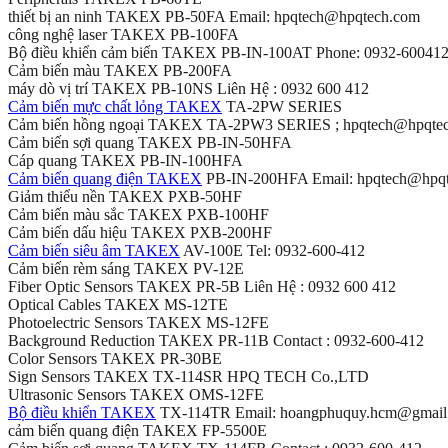
thiết bị an ninh TAKEX PB-50FA Email: hpqtech@hpqtech.com
công nghệ laser TAKEX PB-100FA
Bộ điều khiển cảm biến TAKEX PB-IN-100AT Phone: 0932-60041
Cảm biến màu TAKEX PB-200FA
máy dò vị trí TAKEX PB-10NS Liên Hệ : 0932 600 412
Cảm biến mực chất lỏng TAKEX
TA-2PW SERIES
Cảm biến hồng ngoại TAKEX TA-2PW3 SERIES ; hpqtech@hpqte
Cảm biến sợi quang TAKEX PB-IN-50HFA
Cáp quang TAKEX PB-IN-100HFA
Cảm biến quang điện TAKEX
PB-IN-200HFA Email: hpqtech@hpq
Giảm thiểu nền TAKEX PXB-50HF
Cảm biến màu sắc TAKEX PXB-100HF
Cảm biến dấu hiệu TAKEX PXB-200HF
Cảm biến siêu âm TAKEX
AV-100E Tel: 0932-600-412
Cảm biến rèm sáng TAKEX PV-12E
Fiber Optic Sensors TAKEX PR-5B Liên Hệ : 0932 600 412
Optical Cables TAKEX MS-12TE
Photoelectric Sensors TAKEX MS-12FE
Background Reduction TAKEX PR-11B Contact : 0932-600-412
Color Sensors TAKEX PR-30BE
Sign Sensors TAKEX TX-114SR HPQ TECH Co.,LTD
Ultrasonic Sensors TAKEX OMS-12FE
Bộ điều khiển TAKEX
TX-114TR Email: hoangphuquy.hcm@gmail
cảm biến quang điện TAKEX FP-5500E