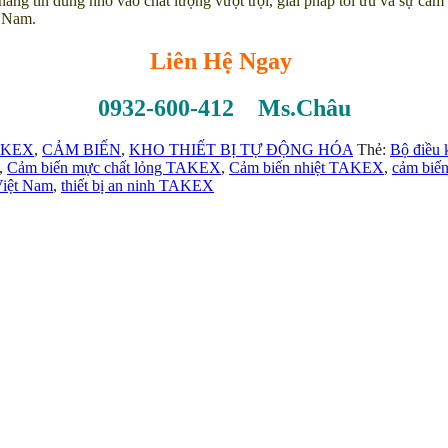
h hàng tin dùng nhờ vào chất lượng vượt trội, giải pháp tối ưu và s
t Nam.
Liên Hệ Ngay
0932-600-412 Ms.Châu
TAKEX
,
CẢM BIẾN
,
KHO THIẾT BỊ TỰ ĐỘNG HÓA
Thẻ:
Bộ điều
,
Cảm biến mực chất lỏng TAKEX
,
Cảm biến nhiệt TAKEX
,
cảm biế
iệt Nam
,
thiết bị an ninh TAKEX