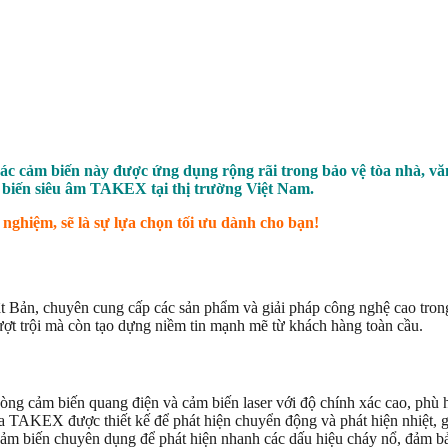
ác cảm biến này được ứng dụng rộng rãi trong bảo vệ tòa nhà, v
iến siêu âm TAKEX tại thị trường Việt Nam.
hiệm, sẽ là sự lựa chọn tối ưu dành cho bạn!
t Bản, chuyên cung cấp các sản phẩm và giải pháp công nghệ cao trong
 trội mà còn tạo dựng niềm tin mạnh mẽ từ khách hàng toàn cầu.
g cảm biến quang điện và cảm biến laser với độ chính xác cao, phù h
TAKEX được thiết kế để phát hiện chuyển động và phát hiện nhiệt, gi
 biến chuyên dụng để phát hiện nhanh các dấu hiệu cháy nổ, đảm bảo