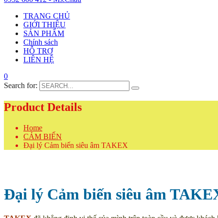
TRANG CHỦ
GIỚI THIỆU
SẢN PHẨM
Chính sách
HỖ TRỢ
LIÊN HỆ
0
Search for:
Product Details
Home
CẢM BIẾN
Đại lý Cảm biến siêu âm TAKEX
Đại lý Cảm biến siêu âm TAKE