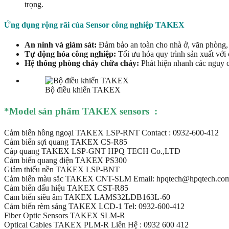
trọng.
Ứng dụng rộng rãi của Sensor công nghiệp TAKEX
An ninh và giám sát:
Đảm bảo an toàn cho nhà ở, văn phòng,
Tự động hóa công nghiệp:
Tối ưu hóa quy trình sản xuất với
Hệ thống phòng cháy chữa cháy:
Phát hiện nhanh các nguy c
Bộ điều khiển TAKEX
*Mod
el sản phẩm TAKEX sensors
:
Cảm biến hồng ngoại TAKEX LSP-RNT Contact : 0932-600-412
Cảm biến sợi quang TAKEX CS-R85
Cáp quang TAKEX LSP-GNT HPQ TECH Co.,LTD
Cảm biến quang điện TAKEX PS300
Giảm thiểu nền TAKEX LSP-BNT
Cảm biến màu sắc TAKEX CNT-SLM Email: hpqtech@hpqtech.co
Cảm biến dấu hiệu TAKEX CST-R85
Cảm biến siêu âm TAKEX LAMS32LDB163L-60
Cảm biến rèm sáng TAKEX LCD-1 Tel: 0932-600-412
Fiber Optic Sensors TAKEX SLM-R
Optical Cables TAKEX PLM-R Liên Hệ : 0932 600 412