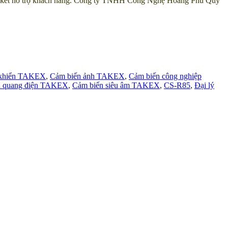
ự cam kết hỗ trợ khách hàng. Công ty TNHH Công Nghệ Hoàng Phú Quý
 khiển TAKEX
,
Cảm biến ảnh TAKEX
,
Cảm biến công nghiệp
n quang điện TAKEX
,
Cảm biến siêu âm TAKEX
,
CS-R85
,
Đại lý