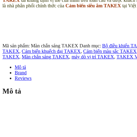
TAKEX
đã khẳng định vị thế của mình trên toàn cầu và được khác
là nhà phân phối chính thức của
Cảm biến siêu âm TAKEX
tại Việ
Mã sản phẩm:
Màn chắn sáng TAKEX
Danh mục:
Bộ điều khiển 
TAKEX
,
Cảm biến khuếch đại TAKEX
,
Cảm biến màu sắc TAKEX
TAKEX
,
Màn chắn sáng TAKEX
,
máy dò vị trí TAKEX
,
TAKEX V
Mô tả
Brand
Reviews
Mô tả