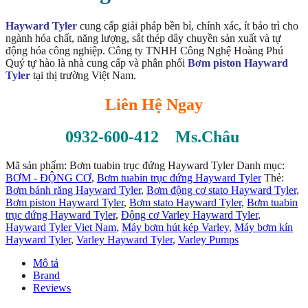
Hayward Tyler
cung cấp giải pháp bền bỉ, chính xác, ít bảo trì cho
ngành hóa chất, năng lượng, sắt thép dây chuyền sản xuất và tự
động hóa công nghiệp. Công ty TNHH Công Nghệ Hoàng Phú
Quý tự hào là nhà cung cấp và phân phối
Bơm piston Hayward
Tyler
tại thị trường Việt Nam.
Liên Hệ Ngay
0932-600-412 Ms.Châu
Mã sản phẩm:
Bơm tuabin trục đứng Hayward Tyler
Danh mục:
BƠM - ĐỘNG CƠ
,
Bơm tuabin trục đứng Hayward Tyler
Thẻ:
Bơm bánh răng Hayward Tyler
,
Bơm động cơ stato Hayward Tyler
,
Bơm piston Hayward Tyler
,
Bơm stato Hayward Tyler
,
Bơm tuabin
trục đứng Hayward Tyler
,
Động cơ Varley Hayward Tyler
,
Hayward Tyler Viet Nam
,
Máy bơm hút kép Varley
,
Máy bơm kín
Hayward Tyler
,
Varley Hayward Tyler
,
Varley Pumps
Mô tả
Brand
Reviews