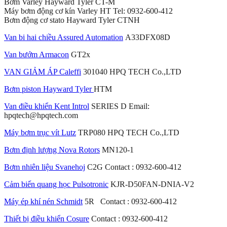
Bơm Varley Hayward Tyler CT-M
Máy bơm động cơ kín Varley HT Tel: 0932-600-412
Bơm động cơ stato Hayward Tyler CTNH
Van bi hai chiều Assured Automation
A33DFX08D
Van bướm Armacon
GT2x
VAN GIẢM ÁP Caleffi
301040 HPQ TECH Co.,LTD
Bơm piston Hayward Tyler
HTM
Van điều khiển Kent Introl
SERIES D Email:
hpqtech@hpqtech.com
Máy bơm trục vít Lutz
TRP080 HPQ TECH Co.,LTD
Bơm định lượng Nova Rotors
MN120-1
Bơm nhiên liệu Svanehoj
C2G Contact : 0932-600-412
Cảm biến quang học Pulsotronic
KJR-D50FAN-DNIA-V2
Máy ép khí nén Schmidt
5R Contact : 0932-600-412
Thiết bị điều khiển Cosure
Contact : 0932-600-412