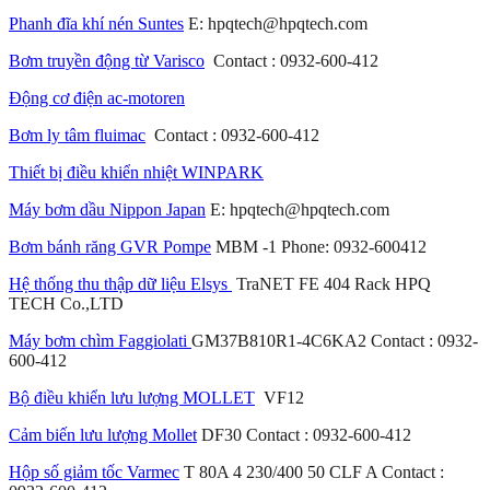
Phanh đĩa khí nén Suntes
E: hpqtech@hpqtech.com
Bơm truyền động từ Varisco
Contact : 0932-600-412
Động cơ điện ac-motoren
Bơm ly tâm fluimac
Contact : 0932-600-412
Thiết bị điều khiển nhiệt WINPARK
Máy bơm dầu Nippon Japan
E: hpqtech@hpqtech.com
Bơm bánh răng GVR Pompe
MBM -1 Phone: 0932-600412
Hệ thống thu thập dữ liệu Elsys
TraNET FE 404 Rack HPQ
TECH Co.,LTD
Máy bơm chìm Faggiolati
GM37B810R1-4C6KA2 Contact : 0932-
600-412
Bộ điều khiển lưu lượng MOLLET
VF12
Cảm biến lưu lượng Mollet
DF30 Contact : 0932-600-412
Hộp số giảm tốc Varmec
T 80A 4 230/400 50 CLF A Contact :