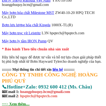
Đại lý Tokyo Rikosha Việt Nam
YSA-10-100
hoangphuquy.hcm@gmail.com
Máy bơm hóa chất Milestone MST
ZW40-10-20 HPQ TECH
Co.,LTD
Bơm lưu lượng hóa chất Kingda
1000X-TL(R)
Máy bơm trục vít Leistritz
L3N hpqtech@hpqtech.com
Máy bơm ly tâm IRON Pump
QV
* Bảo hành Theo tiêu chuẩn nhà sản xuất
Hãy liên hệ ngay để được tư vấn và hỗ trợ lựa chọn giải pháp thiết
bị phù hợp nhất từ Bơm Hayward Tylercho doanh nghiệp của bạn.
:::::::: Mọi thông tin chi tiết xin
liên hệ
:::::::::
CÔNG TY TNHH CÔNG NGHỆ HOÀNG
PHÚ QUÝ
📞Hotline+Zalo: 0932 600 412 (Ms. Châu)
📧Email 1:
hoangphuquy.hcm@gmail.com
📧Email 2
: hpqtech@hpqtech
.
com
==>
Xem thêm…