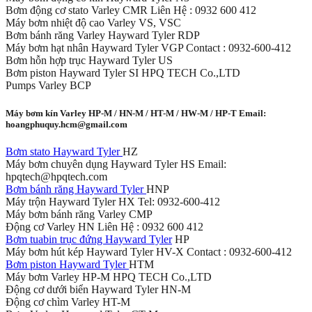
Bơm động cơ stato Varley CMR Liên Hệ : 0932 600 412
Máy bơm nhiệt độ cao Varley VS, VSC
Bơm bánh răng Varley Hayward Tyler RDP
Máy bơm hạt nhân Hayward Tyler VGP Contact : 0932-600-412
Bơm hỗn hợp trục Hayward Tyler US
Bơm piston Hayward Tyler SI HPQ TECH Co.,LTD
Pumps Varley BCP
Máy bơm kín Varley HP-M / HN-M / HT-M / HW-M / HP-T Email:
hoangphuquy.hcm@gmail.com
Bơm stato Hayward Tyler
HZ
Máy bơm chuyên dụng Hayward Tyler HS Email:
hpqtech@hpqtech.com
Bơm bánh răng Hayward Tyler
HNP
Máy trộn Hayward Tyler HX Tel: 0932-600-412
Máy bơm bánh răng Varley CMP
Động cơ Varley HN Liên Hệ : 0932 600 412
Bơm tuabin trục đứng Hayward Tyler
HP
Máy bơm hút kép Hayward Tyler HV-X Contact : 0932-600-412
Bơm piston Hayward Tyler
HTM
Máy bơm Varley HP-M HPQ TECH Co.,LTD
Động cơ dưới biển Hayward Tyler HN-M
Động cơ chìm Varley HT-M