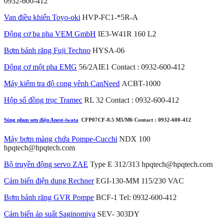
0932-600-412
Van điều khiển Toyo-oki
HVP-FC1-*5R-A
Động cơ ba pha VEM GmbH
IE3-W41R 160 L2
Bơm bánh răng Fuji Techno
HYSA-06
Động cơ một pha EMG
56/2AIE1 Contact : 0932-600-412
Máy kiểm tra độ cong vênh CanNeed
ACBT-1000
Hộp số đồng trục Tramec
RL 32 Contact : 0932-600-412
Súng phun sơn điện Anest-iwata
CFP07CF-8.5 M5/M6 Contact : 0932-600-412
Máy bơm màng chứa Pompe-Cucchi
NDX 100
hpqtech@hpqtech.com
Bộ truyền động servo ZAE
Type E 312/313 hpqtech@hpqtech.com
Cảm biến điện dung Rechner
EGI-130-MM 115/230 VAC
Bơm bánh răng GVR Pompe
BCF-1 Tel: 0932-600-412
Cảm biến áp suất Saginomiya
SEV- 303DY