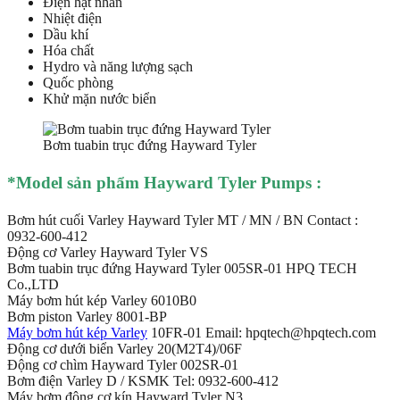
Điện hạt nhân
Nhiệt điện
Dầu khí
Hóa chất
Hydro và năng lượng sạch
Quốc phòng
Khử mặn nước biển
Bơm tuabin trục đứng Hayward Tyler
*Mod
el sản phẩm Hayward Tyler Pumps :
Bơm hút cuối Varley Hayward Tyler MT / MN / BN Contact :
0932-600-412
Động cơ Varley Hayward Tyler VS
Bơm tuabin trục đứng Hayward Tyler 005SR-01 HPQ TECH
Co.,LTD
Máy bơm hút kép Varley 6010B0
Bơm piston Varley 8001-BP
Máy bơm hút kép Varley
10FR-01 Email: hpqtech@hpqtech.com
Động cơ dưới biển Varley 20(M2T4)/06F
Động cơ chìm Hayward Tyler 002SR-01
Bơm điện Varley D / KSMK Tel: 0932-600-412
Máy bơm động cơ kín Hayward Tyler N3