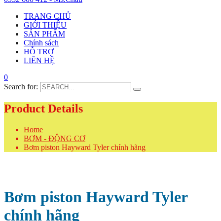
TRANG CHỦ
GIỚI THIỆU
SẢN PHẨM
Chính sách
HỖ TRỢ
LIÊN HỆ
0
Search for:
Product Details
Home
BƠM - ĐỘNG CƠ
Bơm piston Hayward Tyler chính hãng
Bơm piston Hayward Tyler
chính hãng