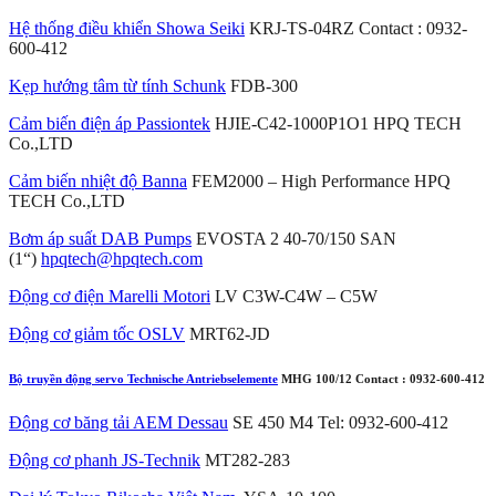
Hệ thống điều khiển Showa Seiki
KRJ-TS-04RZ Contact : 0932-
600-412
Kẹp hướng tâm từ tính Schunk
FDB-300
Cảm biến điện áp Passiontek
HJIE-C42-1000P1O1 HPQ TECH
Co.,LTD
Cảm biến nhiệt độ Banna
FEM2000 – High Performance HPQ
TECH Co.,LTD
Bơm áp suất DAB Pumps
EVOSTA 2 40-70/150 SAN
(1“)
hpqtech@hpqtech.com
Động cơ điện Marelli Motori
LV C3W-C4W – C5W
Động cơ giảm tốc OSLV
MRT62-JD
Bộ truyền động servo Technische Antriebselemente
MHG 100/12 Contact : 0932-600-412
Động cơ băng tải AEM Dessau
SE 450 M4 Tel: 0932-600-412
Động cơ phanh JS-Technik
MT282-283