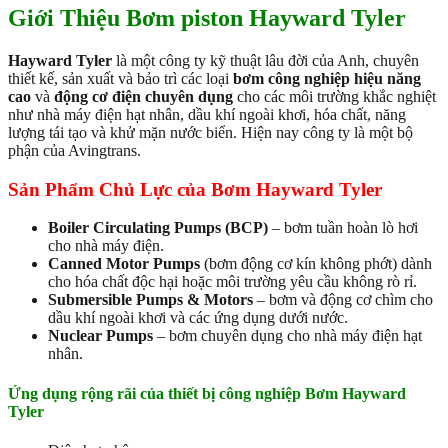
Giới Thiệu Bơm piston Hayward Tyler
Hayward Tyler
là một công ty kỹ thuật lâu đời của Anh, chuyên
thiết kế, sản xuất và bảo trì các loại
bơm công nghiệp hiệu năng
cao
và
động cơ điện chuyên dụng
cho các môi trường khắc nghiệt
như nhà máy điện hạt nhân, dầu khí ngoài khơi, hóa chất, năng
lượng tái tạo và khử mặn nước biển. Hiện nay công ty là một bộ
phận của
Avingtrans
.
Sản Phẩm Chủ Lực của Bơm Hayward Tyler
Boiler Circulating Pumps (BCP)
– bơm tuần hoàn lò hơi
cho nhà máy điện.
Canned Motor Pumps
(bơm động cơ kín không phớt) dành
cho hóa chất độc hại hoặc môi trường yêu cầu không rò rỉ.
Submersible Pumps & Motors
– bơm và động cơ chìm cho
dầu khí ngoài khơi và các ứng dụng dưới nước.
Nuclear Pumps
– bơm chuyên dụng cho nhà máy điện hạt
nhân.
Ứng dụng rộng rãi của thiết bị công nghiệp Bơm Hayward
Tyler